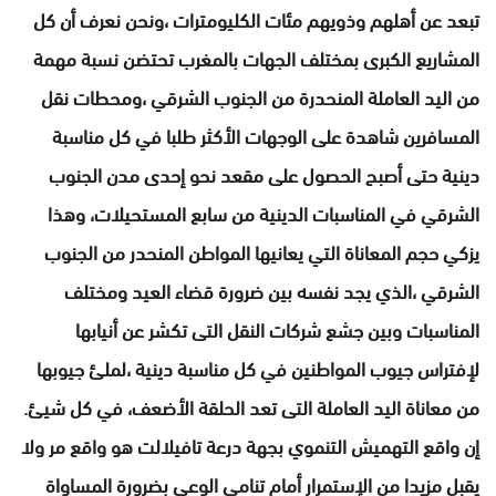
تبعد عن أهلهم وذويهم مئات الكليومترات ،ونحن نعرف أن كل
المشاريع الكبرى بمختلف الجهات بالمغرب تحتضن نسبة مهمة
من اليد العاملة المنحدرة من الجنوب الشرقي ،ومحطات نقل
المسافرين شاهدة على الوجهات الأكثر طلبا في كل مناسبة
دينية حتى أصبح الحصول على مقعد نحو إحدى مدن الجنوب
الشرقي في المناسبات الدينية من سابع المستحيلات، وهذا
يزكي حجم المعاناة التي يعانيها المواطن المنحدر من الجنوب
الشرقي ،الذي يجد نفسه بين ضرورة قضاء العيد ومختلف
المناسبات وبين جشع شركات النقل التى تكشر عن أنيابها
لإفتراس جيوب المواطنين في كل مناسبة دينية ،لملئ جيوبها
من معاناة اليد العاملة التى تعد الحلقة الأضعف، في كل شيئ.
إن واقع التهميش التنموي بجهة درعة تافيلالت هو واقع مر ولا
يقبل مزيدا من الإستمرار أمام تنامي الوعي بضرورة المساواة