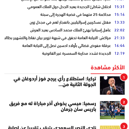
15:31
احتلال شاطئ الجديدة يعيد الجدل حول الملك العمومي
15:16
محاكمة 25 متهما في قضية الهجرة إلى سبتة
13:33
مقتل عسكريين إسرائيليين بانفجار لغم في مجدل زون
22:02
عاهل إسبانيا يهنئ الملك محمد السادس بعيد العرش
21:33
مراكش: النيابة العامة تحقق في شبهة تزوير بيان نقاط والتشهير بطالب
16:44
عرقلة مفوض قضائي بأولاد احسين تصل إلى النيابة العامة
12:19
الجديدة تشدد محاربة السمسرة غير القانونية
الأكثر مشاهدة
1
تركيا: استطلاع رأي يرجح فوز أردوغان في
الجولة الثانية من…
2
رسميا: ميسي يخوض آخر مباراة له مع فريق
باريس سان جرمان
3
نادي النصر السعودي يترقب تقريرا عن إصابة