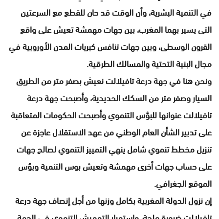
في التنمية البشرية، وأن الوقت قد حان للقطع مع السرعتين
التى يسير بهما المغرب، بين جهات مهمشة تعيش على واقع
القرون الوسطى، وبين جهات تنافس كبريات المدن الأوروبية في
مجال البنية التحتية والمسالك الطرقية.
ونحن هنا في جهة درعة تافيلالت نعيش بصفر متر من الطريق
السيار وصفر متر من السكك الحديدية، وأصبحت جهة درعة
تافيلالت عنوانها للبؤس التنموي وأصبحت الحكومات المتعاقبة
على تدبير الشأن العام الوطني من عهد الاستقلال عاجزة عن
تنزيل مخطط تنموي شامل ينهي التمييز التنموي لصالح جهات
على حساب جهات أخرى مهمشة وتعيش بوس التنمية وبؤس
الموقع الجغرافي.
إن نزول الدولة المغربية بكامل وزنها من أجل إنصاف جهة درعة
تافيلالت ضرورة ملحة، واستمرار التهميش التنموي في الجهة