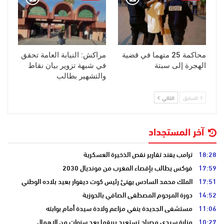
محاكمة 25 متهما في قضية
مراكش: النيابة العامة تحقق
الهجرة إلى سبتة
في شبهة تزوير بيان نقاط
والتشهير بطالب
السابق
التالي
آخر المستجداد
18:28
ترامب يفند تقارير نقص الذخيرة العسكرية
17:59
فوكس يطالب بإقصاء المغرب من مونديال 2030
17:51
الملك محمد السادس يهنئ رئيس كوت ديفوار بعيد بلاده الوطني
14:52
دورة المرحوم المصطفى الصافي بالحوزية
11:06
مستشفى الجديدة ينفي مزاعم ولادة سيدة أمام بوابته
10:27
منارة سيدي مصباح تستعيد بريقها بعد سنوات من الإهمال