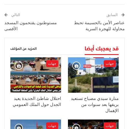
السابق
التالي
عناصر الأمن بالحسيمة تحبط
مستوطنون يقتحمون المسجد
محاولة للهجرة السرية
الأقصى
قد يعجبك أيضا
المزيد عن المؤلف
جهات
جهات
منارة سيدي مصباح تستعيد
احتلال شاطئ الجديدة يعيد
بريقها بعد سنوات من
الجدل حول الملك العمومي
الإهمال
جهات
جهات