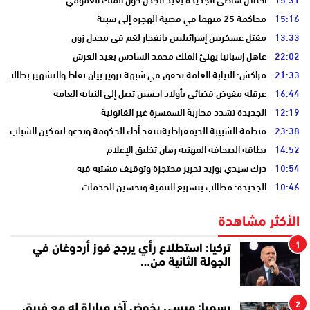
15:16
محاكمة 25 متهما في قضية الهجرة إلى سبتة
13:33
مقتل عسكريين إسرائيليين بانفجار لغم في مجدل زون
22:02
عاهل إسبانيا يهنئ الملك محمد السادس بعيد العرش
21:33
مراكش: النيابة العامة تحقق في شبهة تزوير بيان نقاط والتشهير بطالب
16:44
عرقلة مفوض قضائي بأولاد احسين تصل إلى النيابة العامة
12:19
الجديدة تشدد محاربة السمسرة غير القانونية
23:38
منظمة الشبيبة الديمقراطيةتنتقد أداء الحكومة وتدعو لتمكين الشباب
14:52
بطاقة الصحافة المهنية رهان تخليق الإعلام
10:54
درك سيدي بوزيد تحرير محتجزة وتوقيف مشتبه فيه
10:46
الجديدة: مطالب بتسريع التنمية وتحسين الخدمات
الأكثر مشاهدة
1
تركيا: استطلاع رأي يرجح فوز أردوغان في
الجولة الثانية من…
2
رسميا: ميسي يخوض آخر مباراة له مع فريق