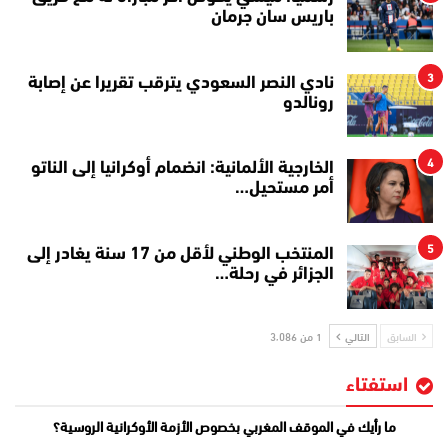
باريس سان جرمان
3
نادي النصر السعودي يترقب تقريرا عن إصابة
رونالدو
4
الخارجية الألمانية: انضمام أوكرانيا إلى الناتو
أمر مستحيل…
5
المنتخب الوطني لأقل من 17 سنة يغادر إلى
الجزائر في رحلة…
السابق
التالي
1 من 3٬086
استفتاء
ما رأيك في الموقف المغربي بخصوص الأزمة الأوكرانية الروسية؟