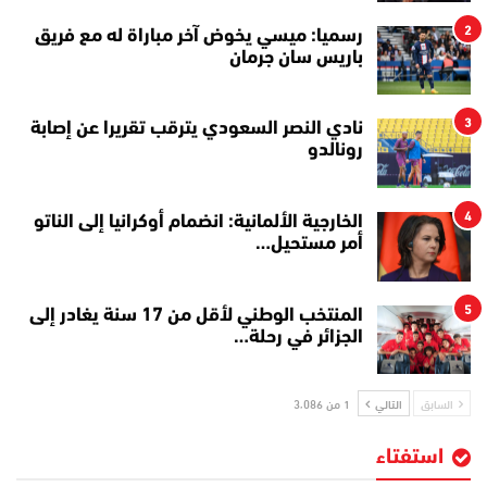
2
رسميا: ميسي يخوض آخر مباراة له مع فريق
باريس سان جرمان
3
نادي النصر السعودي يترقب تقريرا عن إصابة
رونالدو
4
الخارجية الألمانية: انضمام أوكرانيا إلى الناتو
أمر مستحيل…
5
المنتخب الوطني لأقل من 17 سنة يغادر إلى
الجزائر في رحلة…
السابق
التالي
1 من 3٬086
استفتاء