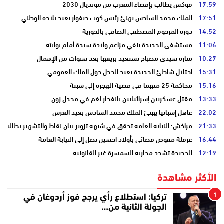
17:59
فوكس يطالب بإقصاء المغرب من مونديال 2030
17:51
الملك محمد السادس يهنئ رئيس كوت ديفوار بعيد بلاده الوطني
14:52
دورة المرحوم المصطفى الصافي بالحوزية
11:06
مستشفى الجديدة ينفي مزاعم ولادة سيدة أمام بوابته
10:27
منارة سيدي مصباح تستعيد بريقها بعد سنوات من الإهمال
15:31
احتلال شاطئ الجديدة يعيد الجدل حول الملك العمومي
15:16
محاكمة 25 متهما في قضية الهجرة إلى سبتة
13:33
مقتل عسكريين إسرائيليين بانفجار لغم في مجدل زون
22:02
عاهل إسبانيا يهنئ الملك محمد السادس بعيد العرش
21:33
مراكش: النيابة العامة تحقق في شبهة تزوير بيان نقاط والتشهير بطالب
16:44
عرقلة مفوض قضائي بأولاد احسين تصل إلى النيابة العامة
12:19
الجديدة تشدد محاربة السمسرة غير القانونية
الأكثر مشاهدة
1
تركيا: استطلاع رأي يرجح فوز أردوغان في
الجولة الثانية من…