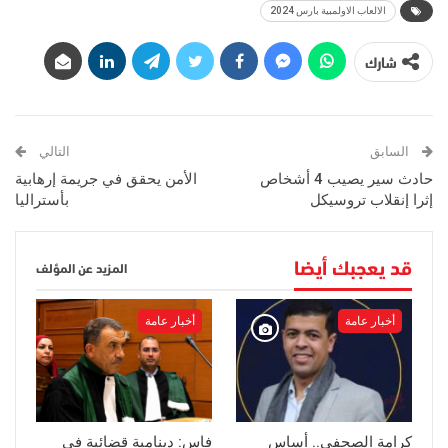
الالعاب الاولمبية بارس 2024
شارك
السابق
التالي
حادث سير يصيب 4 أشخاص
الأمن يحقق في جريمة إرهابية
إثرا إنقلاب تروسيكل
بأستراليا
قد يعجبك أيضا
المزيد عن المؤلف
أخبار عامة
أخبار عامة
كرامة الصحفي.. أساس
فاس: دينامية قضائية في