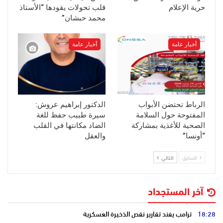
حرية الإعلام
قلب تحولات يقودها “الأستاذ
محمد حبشان”
أخبار عامة
أخبار عامة
الرباط تحتضن الأبواب
الدكتور إبراهيم عروش:
المفتوحة حول السلامة
سيرة طبيب حفظ للغة
الصحية للأغذية بمشاركة
الضاد مكانتها في القلب
“أونسا”
والعقل
السابق
التالي
آخر المستجداد
18:28
ترامب يفند تقارير نقص الذخيرة العسكرية