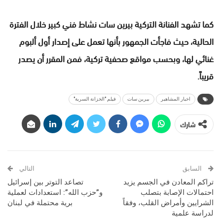
كما تشهد الفنانة التركية بيرين سات نشاط فني كبير خلال الفترة
الحالية، حيث فاجأت الجمهور بأنها تعمل على إصدار أول ألبوم
غنائي لها، وبحسب مواقع صحفية تركية، فمن المقرر أن يصدر
قريباً.
اخبار المشاهير
بيرين سات
فيلم "الخزانة السرية"
شارك
السابق
التالي
تراكم المعادن في الجسم يزيد
تصاعد التوتر بين إسرائيل
احتمالات الإصابة بتصلب
و”حزب الله”: استعدادات لعملية
الشرايين وأمراض القلب، وفقاً
برية محتملة في لبنان
لدراسة علمية