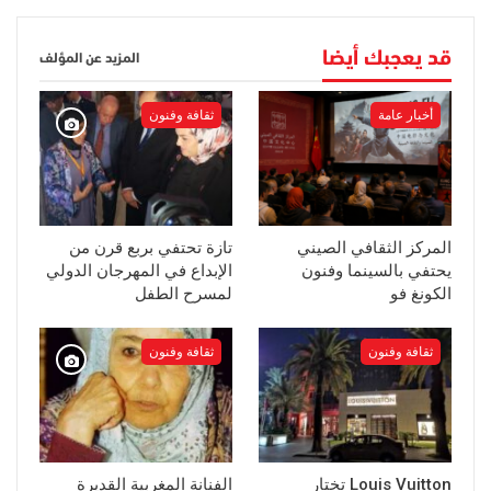
قد يعجبك أيضا
المزيد عن المؤلف
أخبار عامة
ثقافة وفنون
المركز الثقافي الصيني
تازة تحتفي بربع قرن من
يحتفي بالسينما وفنون
الإبداع في المهرجان الدولي
الكونغ فو
لمسرح الطفل
ثقافة وفنون
ثقافة وفنون
Louis Vuitton تختار
الفنانة المغربية القديرة