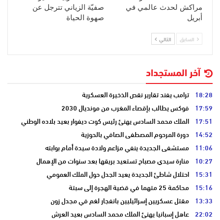
مراكش لحدث عالمي في
صفيّة الزياني تترجل عن
أبريل
صهوة الحياة
السابق
التالي
آخر المستجداد
18:28
ترامب يفند تقارير نقص الذخيرة العسكرية
17:59
فوكس يطالب بإقصاء المغرب من مونديال 2030
17:51
الملك محمد السادس يهنئ رئيس كوت ديفوار بعيد بلاده الوطني
14:52
دورة المرحوم المصطفى الصافي بالحوزية
11:06
مستشفى الجديدة ينفي مزاعم ولادة سيدة أمام بوابته
10:27
منارة سيدي مصباح تستعيد بريقها بعد سنوات من الإهمال
15:31
احتلال شاطئ الجديدة يعيد الجدل حول الملك العمومي
15:16
محاكمة 25 متهما في قضية الهجرة إلى سبتة
13:33
مقتل عسكريين إسرائيليين بانفجار لغم في مجدل زون
22:02
عاهل إسبانيا يهنئ الملك محمد السادس بعيد العرش