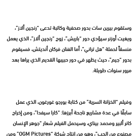
وستقوم بيرين سات بدور صحفية وكاتبة تدعى “رنجين ألاز”،
ويغيت أوزنر سيؤدي دور “باريش”، زوج “رنجين ألاز”، الذي يعمل
منسقاً لحملة “هل تراني”، أما الفنان فركان أنديتش، فسيقوم
بدور “جيم”، حيث يظهر في دور حبيبها القديم الذي يراها بعد
مرور سنوات طويلة.
وفيلم “الخزانة السرية” من كتابة بورجو غورغون، الذي عمل
سابقًا في عدة مشاريع ناجحة أبرزها: “كارا سيفدا”، ومن إخراج
كانر ألبير ومحمد بيناي، ‏وسيحمل الفيلم شعار “جوهر الإنسان
مصنوع من الحب”، وهو من إنتاج شركة “OGM Pictures” ومن