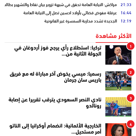
21:33
مراكش: النيابة العامة تحقق في شبهة تزوير بيان نقاط والتشهير بطالب
16:44
عرقلة مفوض قضائي بأولاد احسين تصل إلى النيابة العامة
12:19
الجديدة تشدد محاربة السمسرة غير القانونية
الأكثر مشاهدة
1
تركيا: استطلاع رأي يرجح فوز أردوغان في
الجولة الثانية من…
2
رسميا: ميسي يخوض آخر مباراة له مع فريق
باريس سان جرمان
3
نادي النصر السعودي يترقب تقريرا عن إصابة
رونالدو
4
الخارجية الألمانية: انضمام أوكرانيا إلى الناتو
أمر مستحيل…