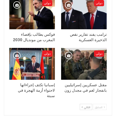
دولي
دولي
ترامب يفند تقارير نقص
فوكس يطالب بإقصاء
الذخيرة العسكرية
المغرب من مونديال 2030
دولي
دولي
مقتل عسكريين إسرائيليين
إسبانيا تكثف إجراءاتها
بانفجار لغم في مجدل زون
لاحتواء أزمة الهجرة في
سبتة
السابق
التالي