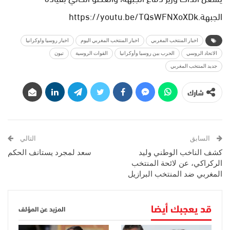
الجبهة.https://youtu.be/TQsWFNXoXDk
اخبار المنتخب المغربي
اخبار المنتخب المغربي اليوم
اخبار روسيا واوكرانيا
الاتحاد الروسي
الحرب بين روسيا وأوكرانيا
القوات الروسية
تبون
جديد المنتخب المغربي
شارك
السابق
التالي
كشف الناخب الوطني وليد
سعد لمجرد يستانف الحكم
الركراكي، عن لائحة المنتخب
المغربي ضد المنتخب البرازيل
قد يعجبك أيضا
المزيد عن المؤلف