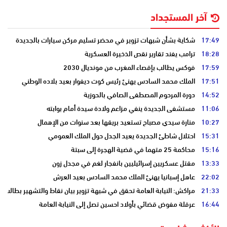
آخر المستجداد
17:49
شكاية بشأن شبهات تزوير في محضر تسليم مركن سيارات بالجديدة
18:28
ترامب يفند تقارير نقص الذخيرة العسكرية
17:59
فوكس يطالب بإقصاء المغرب من مونديال 2030
17:51
الملك محمد السادس يهنئ رئيس كوت ديفوار بعيد بلاده الوطني
14:52
دورة المرحوم المصطفى الصافي بالحوزية
11:06
مستشفى الجديدة ينفي مزاعم ولادة سيدة أمام بوابته
10:27
منارة سيدي مصباح تستعيد بريقها بعد سنوات من الإهمال
15:31
احتلال شاطئ الجديدة يعيد الجدل حول الملك العمومي
15:16
محاكمة 25 متهما في قضية الهجرة إلى سبتة
13:33
مقتل عسكريين إسرائيليين بانفجار لغم في مجدل زون
22:02
عاهل إسبانيا يهنئ الملك محمد السادس بعيد العرش
21:33
مراكش: النيابة العامة تحقق في شبهة تزوير بيان نقاط والتشهير بطالب
16:44
عرقلة مفوض قضائي بأولاد احسين تصل إلى النيابة العامة