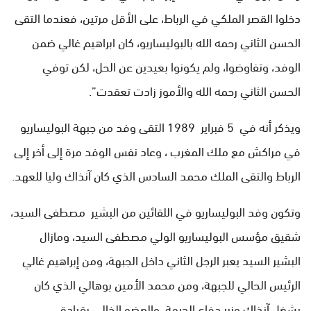
دخلوا القصر الملكي في الرباط، على الأقل مرتين، فعندما التقى
الحسن الثاني رحمه الله بالبوليساريو، كان ابراهيم غالي ضمن
الوفد، وتفاوضوا، ولم يكونوا بعيدين عن الحل، لكن توفي
الحسن الثاني رحمه الله والأموز زادت تعقدت”.
ويذكر أنه في
5 فبراير 1989 التقى وفد من جبهة البوليساريو
في مراكش مع ملك المغرب ، وعاد نفس الوفد مرة إلى أخر إلى
الرباط والتقى الملك محمد السادس الذي كان آنذاك وليا للعهد.
وتكون وفد البوليساريو في اللقائين من البشير مصطفى السيد،
شقيق مؤسس البوليساريو الولي مصطفى السيد، ومازال
البشير السيد يعبر الرجل الثاني داخل الجبهة، ومن إبراهيم غالي
الرئيس الحالي للجبهة، ومن محمد الأمين بوهالي الذي كان
يشغل آنذاك وزير دفاع الجبهة، والعضو الخالي بقيادة