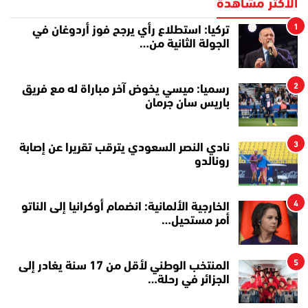
الأكثر مشاهدة
1
تركيا: استطلاع رأي يرجح فوز أردوغان في
الجولة الثانية من…
2
رسميا: ميسي يخوض آخر مباراة له مع فريق
باريس سان جرمان
3
نادي النصر السعودي يترقب تقريرا عن إصابة
رونالدو
4
الخارجية الألمانية: انضمام أوكرانيا إلى الناتو
أمر مستحيل…
5
المنتخب الوطني لأقل من 17 سنة يغادر إلى
الجزائر في رحلة…