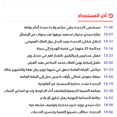
آخر المستجداد
11:06
مستشفى الجديدة ينفي مزاعم ولادة سيدة أمام بوابته
10:27
منارة سيدي مصباح تستعيد بريقها بعد سنوات من الإهمال
15:31
احتلال شاطئ الجديدة يعيد الجدل حول الملك العمومي
15:16
محاكمة 25 متهما في قضية الهجرة إلى سبتة
13:33
مقتل عسكريين إسرائيليين بانفجار لغم في مجدل زون
22:02
عاهل إسبانيا يهنئ الملك محمد السادس بعيد العرش
21:33
مراكش: النيابة العامة تحقق في شبهة تزوير بيان نقاط والتشهير بطالب
16:44
عرقلة مفوض قضائي بأولاد احسين تصل إلى النيابة العامة
12:19
الجديدة تشدد محاربة السمسرة غير القانونية
23:38
منظمة الشبيبة الديمقراطيةتنتقد أداء الحكومة وتدعو لتمكين الشباب
14:52
بطاقة الصحافة المهنية رهان تخليق الإعلام
10:54
درك سيدي بوزيد تحرير محتجزة وتوقيف مشتبه فيه
10:46
الجديدة: مطالب بتسريع التنمية وتحسين الخدمات