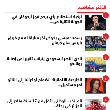
الأكثر مشاهدة
1
تركيا: استطلاع رأي يرجح فوز أردوغان في
الجولة الثانية من…
2
رسميا: ميسي يخوض آخر مباراة له مع فريق
باريس سان جرمان
3
نادي النصر السعودي يترقب تقريرا عن إصابة
رونالدو
4
الخارجية الألمانية: انضمام أوكرانيا إلى الناتو
أمر مستحيل…
5
المنتخب الوطني لأقل من 17 سنة يغادر إلى
الجزائر في رحلة…