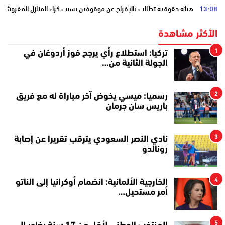
13:08
هيئة حقوقية تطالب بالإفراج عن موقوفين بسبب كراء المنازل المفروشة
الأكثر مشاهدة
1
تركيا: استطلاع رأي يرجح فوز أردوغان في
الجولة الثانية من…
2
رسميا: ميسي يخوض آخر مباراة له مع فريق
باريس سان جرمان
3
نادي النصر السعودي يترقب تقريرا عن إصابة
رونالدو
4
الخارجية الألمانية: انضمام أوكرانيا إلى الناتو
أمر مستحيل…
5