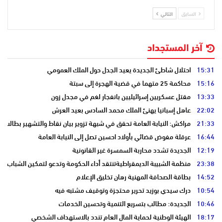
السابق
التالي
آخر المستجداد
15:31
احتلال شاطئ الجديدة يعيد الجدل حول الملك العمومي
15:16
محاكمة 25 متهما في قضية الهجرة إلى سبتة
13:33
مقتل عسكريين إسرائيليين بانفجار لغم في مجدل زون
22:02
عاهل إسبانيا يهنئ الملك محمد السادس بعيد العرش
21:33
مراكش: النيابة العامة تحقق في شبهة تزوير بيان نقاط والتشهير بطالب
16:44
عرقلة مفوض قضائي بأولاد احسين تصل إلى النيابة العامة
12:19
الجديدة تشدد محاربة السمسرة غير القانونية
23:38
منظمة الشبيبة الديمقراطيةتنتقد أداء الحكومة وتدعو لتمكين الشباب
14:52
بطاقة الصحافة المهنية رهان تخليق الإعلام
10:54
درك سيدي بوزيد تحرير محتجزة وتوقيف مشتبه فيه
10:46
الجديدة: مطالب بتسريع التنمية وتحسين الخدمات
18:17
الهيئة الوطنية لحماية المال العام تندد بالاستهداف الشخصي