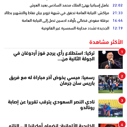
22:02
عاهل إسبانيا يهنئ الملك محمد السادس بعيد العرش
21:33
مراكش: النيابة العامة تحقق في شبهة تزوير بيان نقاط والتشهير بطالب
16:44
عرقلة مفوض قضائي بأولاد احسين تصل إلى النيابة العامة
12:19
الجديدة تشدد محاربة السمسرة غير القانونية
الأكثر مشاهدة
1
تركيا: استطلاع رأي يرجح فوز أردوغان في
الجولة الثانية من…
2
رسميا: ميسي يخوض آخر مباراة له مع فريق
باريس سان جرمان
3
نادي النصر السعودي يترقب تقريرا عن إصابة
رونالدو
4
الخارجية الألمانية: انضمام أوكرانيا إلى الناتو