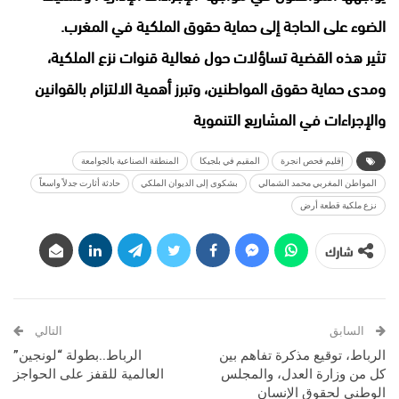
الضوء على الحاجة إلى حماية حقوق الملكية في المغرب.
تثير هذه القضية تساؤلات حول فعالية قنوات نزع الملكية،
ومدى حماية حقوق المواطنين، وتبرز أهمية الالتزام بالقوانين
والإجراءات في المشاريع التنموية
إقليم فحص انجرة
المقيم في بلجيكا
المنطقة الصناعية بالجوامعة
المواطن المغربي محمد الشمالي
بشكوى إلى الديوان الملكي
حادثة أثارت جدلاً واسعاً
نزع ملكية قطعة أرض
شارك
السابق
التالي
الرباط، توقيع مذكرة تفاهم بين
الرباط..بطولة “لونجين”
كل من وزارة العدل، والمجلس
العالمية للقفز على الحواجز
الوطني لحقوق الإنسان