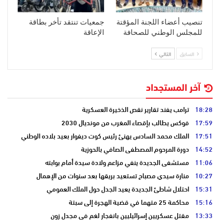
تنصيب أعضاء اللجنة المؤقتة
جمعيات تنتقد تأخر بطاقة
للمجلس الوطني للصحافة
الإعاقة
السابق
التالي
آخر المستجداد
18:28
ترامب يفند تقارير نقص الذخيرة العسكرية
17:59
فوكس يطالب بإقصاء المغرب من مونديال 2030
17:51
الملك محمد السادس يهنئ رئيس كوت ديفوار بعيد بلاده الوطني
14:52
دورة المرحوم المصطفى الصافي بالحوزية
11:06
مستشفى الجديدة ينفي مزاعم ولادة سيدة أمام بوابته
10:27
منارة سيدي مصباح تستعيد بريقها بعد سنوات من الإهمال
15:31
احتلال شاطئ الجديدة يعيد الجدل حول الملك العمومي
15:16
محاكمة 25 متهما في قضية الهجرة إلى سبتة
13:33
مقتل عسكريين إسرائيليين بانفجار لغم في مجدل زون