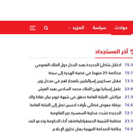
حوادث
سياسة
المزيد
آخر المستجداد
15:
احتلال شاطئ الجديدة يعيد الجدل حول الملك العمومي
15:
محاكمة 25 متهما في قضية الهجرة إلى سبتة
13:
مقتل عسكريين إسرائيليين بانفجار لغم في مجدل زون
22:
عاهل إسبانيا يهنئ الملك محمد السادس بعيد العرش
21:
مراكش: النيابة العامة تحقق في شبهة تزوير بيان نقاط والتشهير بطالب
16:
عرقلة مفوض قضائي بأولاد احسين تصل إلى النيابة العامة
12:
الجديدة تشدد محاربة السمسرة غير القانونية
23:
منظمة الشبيبة الديمقراطيةتنتقد أداء الحكومة وتدعو لتمكين الشباب
14:
بطاقة الصحافة المهنية رهان تخليق الإعلام