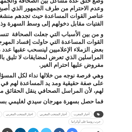
وضع خلق عدة مشاكل بين الصحافة والجمهور 
وعدم الاحترام من طرف الجمهور الذي أصبح 
عناصر القوات المساعدة حيث تجدهم منشغلين 
الفتيات مقابل دخولهم إلى وسط السهرة وذلك
و من بين الأسباب التي جعلت الصحافة تن
القوات المساعدة التي حاولت إفساد المهرجا
بعض الزملاء الإعلاميين لينسحب عقبها عدد 
المراسلين الذي تعرض لمضايقات لا تليق با
مفروض عليها احترام الغير.
وهي فرصة نوجه من خلالها نداء لكل المسؤل
على صفة حقيقية ومد يد المساعدة لهم في 
لهم، لأن المراسل الصحافي ينقل الحقائق
فما حصل بسهرة مهرجان سيدي لغليمي بسط
أخبار المغرب
أخبار المنتخب المغربي
اخبار المنتخب المغربي
حرب روسيا على أوكرانيا