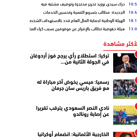
10:
درك سيدي بوزيد تحرير محتجزة وتوقيف مشتبه فيه
10:
الجديدة: مطالب بتسريع التنمية وتحسين الخدمات
18:
الهيئة الوطنية لحماية المال العام تندد بالاستهداف الشخصي
13:
هيئة حقوقية تطالب بالإفراج عن موقوفين بسبب كراء المنازل المفروشة
لأكثر مشاهدة
تركيا: استطلاع رأي يرجح فوز أردوغان
في الجولة الثانية من…
رسميا: ميسي يخوض آخر مباراة له
مع فريق باريس سان جرمان
نادي النصر السعودي يترقب تقريرا
عن إصابة رونالدو
الخارجية الألمانية: انضمام أوكرانيا