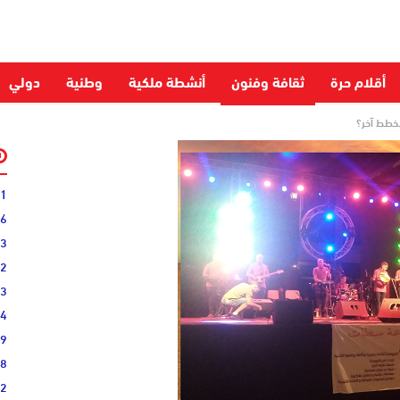
أقلام حرة
ثقافة وفنون
أنشطة ملكية
وطنية
دولي
خطط آخر؟
31
16
33
02
33
44
19
38
52