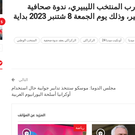
درب المنتخب الليبيري، ندوة صحافية
بقاعة المؤتمرات بملعب أكادير الكبير، وذلك يوم الجمعة 8 شتنبر 2023 بداية
5
ميديا
أونكيت ميديا 24
الركراكي
الركراكي يعقد ندوة صحفية
المنتخب الوطني
م
التالي
مجلس الدوما: موسكو ستتخذ تدابير جوابية حال استخدام
أوكرانيا أسلحة اليورانيوم الغربية
المزيد عن المؤلف
رياضة