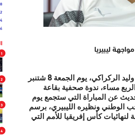
38
52
54
46
ا
واجهة ليبيريا
1
من المقرر أن يعقد الناخب الوطني وليد الركراكي، يوم الجمعة 8 شتنبر
2
والربع مساء، ندوة صحفية بقاعة
حديث عن المباراة التي ستجمع يوم
3
 2023، بين المنتخب الوطني ونظيره الليبيري، برسم
 لنهائيات كأس إفريقيا للأمم التي
4