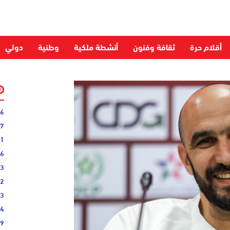
أقلام حرة
ثقافة وفنون
أنشطة ملكية
وطنية
دولي
06
27
31
16
33
02
33
44
19