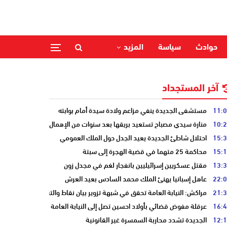
حوادث
سياسة
المزيد
آخر المستجداد
11:
مستشفى الجديدة ينفي مزاعم ولادة سيدة أمام بوابته
10:
منارة سيدي مصباح تستعيد بريقها بعد سنوات من الإهمال
15:
احتلال شاطئ الجديدة يعيد الجدل حول الملك العمومي
15:
محاكمة 25 متهما في قضية الهجرة إلى سبتة
13:
مقتل عسكريين إسرائيليين بانفجار لغم في مجدل زون
22:
عاهل إسبانيا يهنئ الملك محمد السادس بعيد العرش
21:
مراكش: النيابة العامة تحقق في شبهة تزوير بيان نقاط والتشهير بطالب
16:
عرقلة مفوض قضائي بأولاد احسين تصل إلى النيابة العامة
12:
الجديدة تشدد محاربة السمسرة غير القانونية