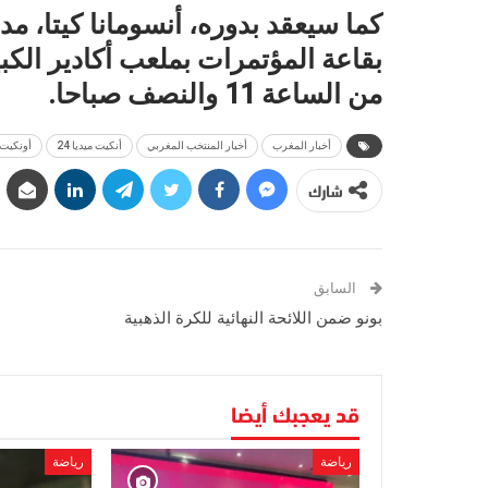
كما سيعقد
بدوره، أنسومانا كيتا، م
من الساعة 11 والنصف صباحا.
أخبار المغرب
أخبار المنتخب المغربي
أنكيت ميديا 24
أونكيت 
شارك
السابق
بونو ضمن اللائحة النهائية للكرة الذهبية
قد يعجبك أيضا
رياضة
رياضة