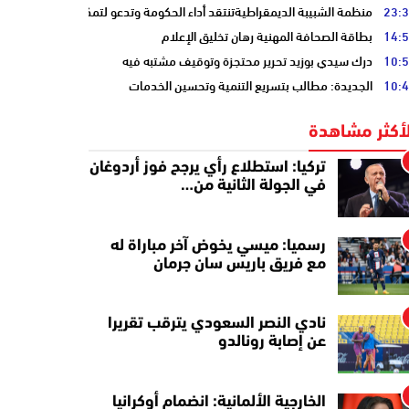
23:
منظمة الشبيبة الديمقراطيةتنتقد أداء الحكومة وتدعو لتمكين الشباب
14:
بطاقة الصحافة المهنية رهان تخليق الإعلام
10:
درك سيدي بوزيد تحرير محتجزة وتوقيف مشتبه فيه
10:
الجديدة: مطالب بتسريع التنمية وتحسين الخدمات
لأكثر مشاهدة
تركيا: استطلاع رأي يرجح فوز أردوغان
في الجولة الثانية من…
رسميا: ميسي يخوض آخر مباراة له
مع فريق باريس سان جرمان
نادي النصر السعودي يترقب تقريرا
عن إصابة رونالدو
الخارجية الألمانية: انضمام أوكرانيا