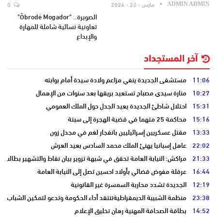
مارس - 22 - 2024
0
ADMIN ADMIN
الصويرة.. "Ôbrodé Mogador"
تعاونية نسائية شاملة للمهارة
والإبداع
آخر المستجداد
11:06
مستشفى الجديدة ينفي مزاعم ولادة سيدة أمام بوابته
10:27
منارة سيدي مصباح تستعيد بريقها بعد سنوات من الإهمال
15:31
احتلال شاطئ الجديدة يعيد الجدل حول الملك العمومي
15:16
محاكمة 25 متهما في قضية الهجرة إلى سبتة
13:33
مقتل عسكريين إسرائيليين بانفجار لغم في مجدل زون
22:02
عاهل إسبانيا يهنئ الملك محمد السادس بعيد العرش
21:33
مراكش: النيابة العامة تحقق في شبهة تزوير بيان نقاط والتشهير بطالب
16:44
عرقلة مفوض قضائي بأولاد احسين تصل إلى النيابة العامة
12:19
الجديدة تشدد محاربة السمسرة غير القانونية
23:38
منظمة الشبيبة الديمقراطيةتنتقد أداء الحكومة وتدعو لتمكين الشباب
14:52
بطاقة الصحافة المهنية رهان تخليق الإعلام