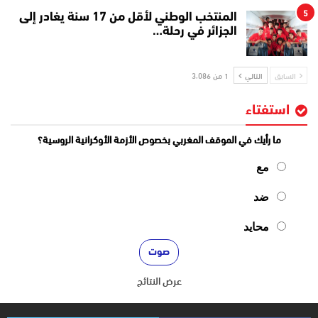
5
المنتخب الوطني لأقل من 17 سنة يغادر إلى
الجزائر في رحلة…
السابق
التالي
1 من 3٬086
استفتاء
ما رأيك في الموقف المغربي بخصوص الأزمة الأوكرانية الروسية؟
مع
ضد
محايد
عرض النتائج