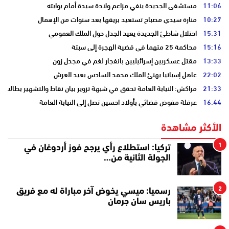
11:06
مستشفى الجديدة ينفي مزاعم ولادة سيدة أمام بوابته
10:27
منارة سيدي مصباح تستعيد بريقها بعد سنوات من الإهمال
15:31
احتلال شاطئ الجديدة يعيد الجدل حول الملك العمومي
15:16
محاكمة 25 متهما في قضية الهجرة إلى سبتة
13:33
مقتل عسكريين إسرائيليين بانفجار لغم في مجدل زون
22:02
عاهل إسبانيا يهنئ الملك محمد السادس بعيد العرش
21:33
مراكش: النيابة العامة تحقق في شبهة تزوير بيان نقاط والتشهير بطالب
16:44
عرقلة مفوض قضائي بأولاد احسين تصل إلى النيابة العامة
الأكثر مشاهدة
1
تركيا: استطلاع رأي يرجح فوز أردوغان في
الجولة الثانية من…
2
رسميا: ميسي يخوض آخر مباراة له مع فريق
باريس سان جرمان