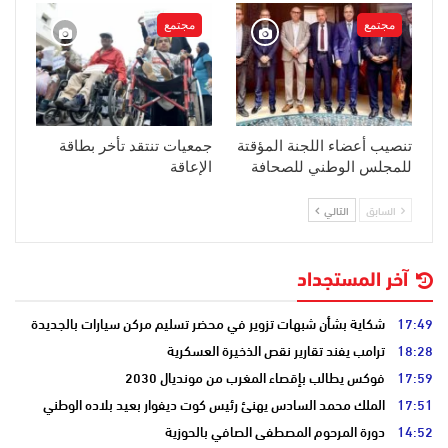
مجتمع
مجتمع
تنصيب أعضاء اللجنة المؤقتة
جمعيات تنتقد تأخر بطاقة
للمجلس الوطني للصحافة
الإعاقة
السابق
التالي
آخر المستجداد
17:49
شكاية بشأن شبهات تزوير في محضر تسليم مركن سيارات بالجديدة
18:28
ترامب يفند تقارير نقص الذخيرة العسكرية
17:59
فوكس يطالب بإقصاء المغرب من مونديال 2030
17:51
الملك محمد السادس يهنئ رئيس كوت ديفوار بعيد بلاده الوطني
14:52
دورة المرحوم المصطفى الصافي بالحوزية