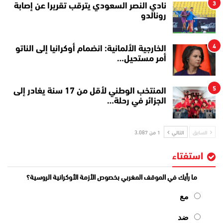
3
نادي النصر السعودي يترقب تقريرا عن إصابة
رونالدو
4
الخارجية الألمانية: انضمام أوكرانيا إلى الناتو
أمر مستحيل…
5
المنتخب الوطني لأقل من 17 سنة يغادر إلى
الجزائر في رحلة…
السابق
التالي
1 من 3٬087
استفتاء
ما رأيك في الموقف المغربي بخصوص الأزمة الأوكرانية الروسية؟
مع
ضد