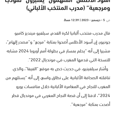
أسود الأطلس “الملهمون” يعتبرون “نموذجا
ومرجعية” (مدرب المنتخب الألباني)
في
5 - ديسمبر - 2023 | 12:39 مساءً
قال مدرب منتخب ألبانيا لكرة القدم، سيلفيو مينديز كامبو
جونيور، إن أسود الأطلس أضحوا بمثابة “مرجع” و”مصدر إلهام”،
مشيرا إلى أنه “يحلم بمسار في بطولة أمم أوروبا 2024 مشابه
للنسخة التي قدمها المغرب في مونديال 2022”.
وأشار سيلفينيو، في حديث خص به موقع “الفيفا”، والذي
تناقلته الصحافة الألبانية على نطاق واسع، إلى أنه “يستلهم من
المغرب للنجاح في المغامرة الألبانية خلال منافسات يورو
2024″، لافتا إلى أن قصة النجاح المغربي في مونديال قطر
أضحت بمثابة “مرجعية”.