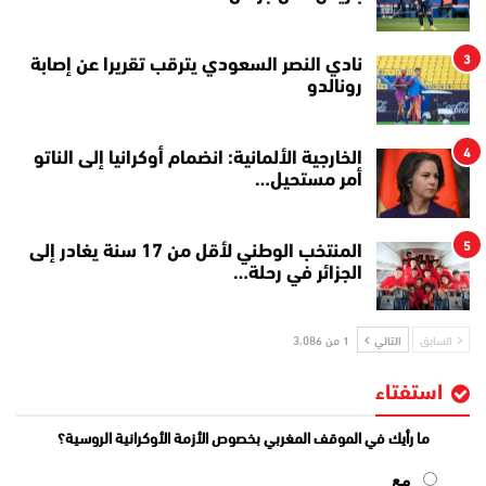
3
نادي النصر السعودي يترقب تقريرا عن إصابة
رونالدو
4
الخارجية الألمانية: انضمام أوكرانيا إلى الناتو
أمر مستحيل…
5
المنتخب الوطني لأقل من 17 سنة يغادر إلى
الجزائر في رحلة…
السابق
التالي
1 من 3٬086
استفتاء
ما رأيك في الموقف المغربي بخصوص الأزمة الأوكرانية الروسية؟
مع