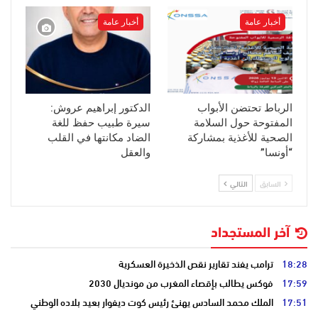
أخبار عامة
أخبار عامة
الرباط تحتضن الأبواب
الدكتور إبراهيم عروش:
المفتوحة حول السلامة
سيرة طبيب حفظ للغة
الصحية للأغذية بمشاركة
الضاد مكانتها في القلب
“أونسا”
والعقل
السابق
التالي
آخر المستجداد
18:28
ترامب يفند تقارير نقص الذخيرة العسكرية
17:59
فوكس يطالب بإقصاء المغرب من مونديال 2030
17:51
الملك محمد السادس يهنئ رئيس كوت ديفوار بعيد بلاده الوطني