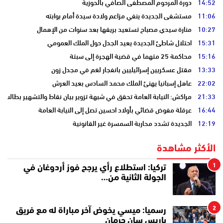
14:52
دورة المرحوم المصطفى الصافي بالحوزية
11:06
مستشفى الجديدة ينفي مزاعم ولادة سيدة أمام بوابته
10:27
منارة سيدي مصباح تستعيد بريقها بعد سنوات من الإهمال
15:31
احتلال شاطئ الجديدة يعيد الجدل حول الملك العمومي
15:16
محاكمة 25 متهما في قضية الهجرة إلى سبتة
13:33
مقتل عسكريين إسرائيليين بانفجار لغم في مجدل زون
22:02
عاهل إسبانيا يهنئ الملك محمد السادس بعيد العرش
21:33
مراكش: النيابة العامة تحقق في شبهة تزوير بيان نقاط والتشهير بطالب
16:44
عرقلة مفوض قضائي بأولاد احسين تصل إلى النيابة العامة
12:19
الجديدة تشدد محاربة السمسرة غير القانونية
الأكثر مشاهدة
1
تركيا: استطلاع رأي يرجح فوز أردوغان في
الجولة الثانية من…
2
رسميا: ميسي يخوض آخر مباراة له مع فريق
باريس سان جرمان