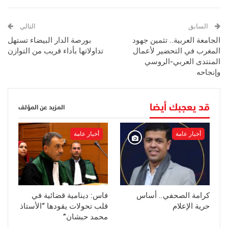
السابق
التالي
الجامعة العربية.. تثمين جهود
بورصة الدار البيضاء تستهل
المغرب في التحضير لأعمال
تداولاتها بأداء قريب من التوازن
المنتدى العربي-الروسي
وإنجاحه
قد يعجبك أيضا
المزيد عن المؤلف
أخبار عامة
أخبار عامة
كرامة الصحفي.. أساس
فاس: دينامية قضائية في
حرية الإعلام
قلب تحولات يقودها “الأستاذ
محمد حبشان”