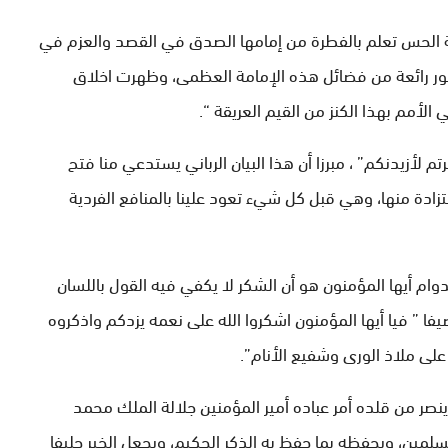
ة الحس تعلم بالفطرة من إمامها الصدق في القصد والعزم في
ت صور رائعة من فضائل هذه الإمامة العظمى، وظهرت اخلاق
لأمم بهذا الكنز من القيم العريقة “.
لأزيدنكم” ، مبرزا أن هذا البيان الرباني يستدعي منا فتح
تزادة منها، وهي قبل كل شيء تعود علينا بالمنافع الفردية
وام أيها المؤمنون هو أن الشكر لا يكفي فيه القول باللسان
فا ” فيا أيها المؤمنون اشكروا الله على نعمه يزدكم واذكروه
لى ملاذ الورى وشفيع الأنام”.
ينصر من قلده أمر عباده أمير المؤمنين جلالة الملك محمد
سلمين، ويحفظه بما حفظ به الذكر الحكيم، ويجعل الخير حليفا