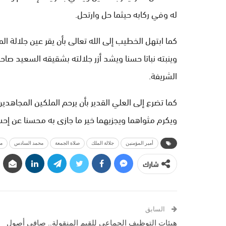
له وفي ركابه حيثما حل وارتحل.
كما ابتهل الخطيب إلى الله تعالى بأن يقر عين جلالة
وينبته نباتا حسنا ويشد أزر جلالته بشقيقه السعيد صا
الشريفة.
كما تضرع إلى العلي القدير بأن يرحم الملكين المجاهد
ويكرم مثواهما ويجزيهما خير ما جازى به محسنا عن إحس
أمير المؤمنين
جلالة الملك
صلاة الجمعة
محمد السادس
مد
شارك
السابق
هيئات التوظيف الجماعي للقيم المنقولة.. صافي أصول