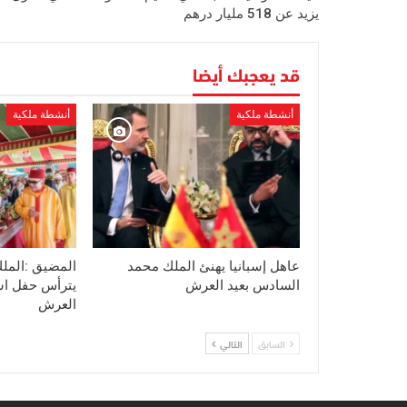
يزيد عن 518 مليار درهم
قد يعجبك أيضا
أنشطة ملكية
أنشطة ملكية
عاهل إسبانيا يهنئ الملك محمد
المضيق :المل
السادس بعيد العرش
يترأس حفل اس
العرش
السابق
التالي