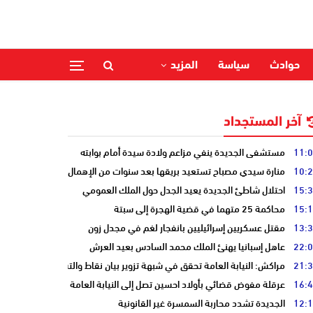
حوادث
سياسة
المزيد
آخر المستجداد
11:
مستشفى الجديدة ينفي مزاعم ولادة سيدة أمام بوابته
10:
منارة سيدي مصباح تستعيد بريقها بعد سنوات من الإهمال
15:
احتلال شاطئ الجديدة يعيد الجدل حول الملك العمومي
15:
محاكمة 25 متهما في قضية الهجرة إلى سبتة
13:
مقتل عسكريين إسرائيليين بانفجار لغم في مجدل زون
22:
عاهل إسبانيا يهنئ الملك محمد السادس بعيد العرش
21:
مراكش: النيابة العامة تحقق في شبهة تزوير بيان نقاط والتشهير بطالب
16:
عرقلة مفوض قضائي بأولاد احسين تصل إلى النيابة العامة
12:
الجديدة تشدد محاربة السمسرة غير القانونية