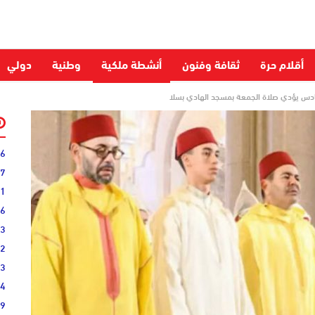
أقلام حرة
ثقافة وفنون
أنشطة ملكية
وطنية
دولي
سادس يؤدي صلاة الجمعة بمسجد الهادي بسلا
06
27
31
16
33
02
33
44
19