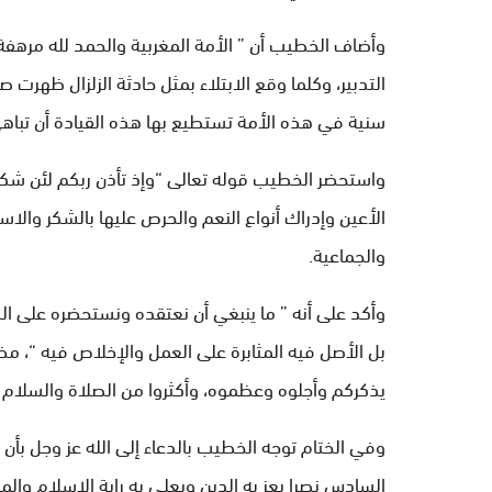
وأضاف الخطيب أن ” الأمة المغربية والحمد لله مرهف
التدبير، وكلما وقع الابتلاء بمثل حادثة الزلزال ظهر
سنية في هذه الأمة تستطيع بها هذه القيادة أن تباهي ا
واستحضر الخطيب قوله تعالى “وإذ تأذن ربكم لئن شكرتم 
الأعين وإدراك أنواع النعم والحرص عليها بالشكر والاس
والجماعية.
وأكد على أنه ” ما ينبغي أن نعتقده ونستحضره على الد
بل الأصل فيه المثابرة على العمل والإخلاص فيه “، مضي
يذكركم وأجلوه وعظموه، وأكثروا من الصلاة والسلام ع
وفي الختام توجه الخطيب بالدعاء إلى الله عز وجل بأن 
السادس نصرا يعز به الدين ويعلي به راية الإسلام والم