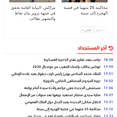
محاكمة 25 متهما في قضية
مراكش: النيابة العامة تحقق
الهجرة إلى سبتة
في شبهة تزوير بيان نقاط
والتشهير بطالب
السابق
التالي
آخر المستجداد
18:28
ترامب يفند تقارير نقص الذخيرة العسكرية
17:59
فوكس يطالب بإقصاء المغرب من مونديال 2030
17:51
الملك محمد السادس يهنئ رئيس كوت ديفوار بعيد بلاده الوطني
14:52
دورة المرحوم المصطفى الصافي بالحوزية
11:06
مستشفى الجديدة ينفي مزاعم ولادة سيدة أمام بوابته
10:27
منارة سيدي مصباح تستعيد بريقها بعد سنوات من الإهمال
15:31
احتلال شاطئ الجديدة يعيد الجدل حول الملك العمومي
15:16
محاكمة 25 متهما في قضية الهجرة إلى سبتة
13:33
مقتل عسكريين إسرائيليين بانفجار لغم في مجدل زون