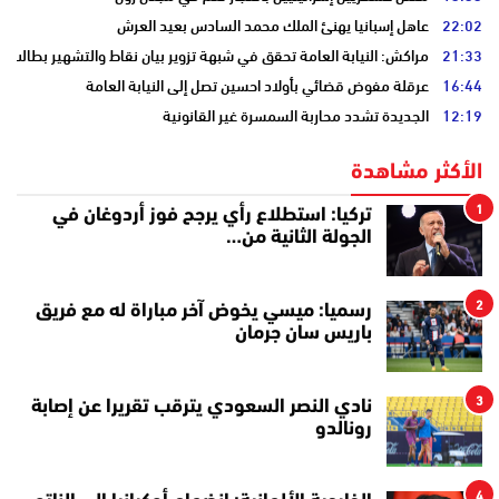
22:02
عاهل إسبانيا يهنئ الملك محمد السادس بعيد العرش
21:33
مراكش: النيابة العامة تحقق في شبهة تزوير بيان نقاط والتشهير بطالب
16:44
عرقلة مفوض قضائي بأولاد احسين تصل إلى النيابة العامة
12:19
الجديدة تشدد محاربة السمسرة غير القانونية
الأكثر مشاهدة
1
تركيا: استطلاع رأي يرجح فوز أردوغان في
الجولة الثانية من…
2
رسميا: ميسي يخوض آخر مباراة له مع فريق
باريس سان جرمان
3
نادي النصر السعودي يترقب تقريرا عن إصابة
رونالدو
4