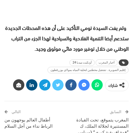
ولم يفت السيدة تومي التأكيد على أن هذه المحطات الجديدة
ستدعم أيضا التنمية الفلاحية والسياحية لهذا الجزء من التراب
الوطني من خلال توفير مورد مائي موثوق وجيد.
أخبار المغرب
أونكيت ميديا 24
إقليم الصويرة.. تشغيل محطتين لتحلية المياه بمولاي بوزرقطون
شارك
السابق
التالي
المغرب يتموقع، تحت القيادة
أطفال العالم يوجهون من
المستنيرة لجلالة الملك، ك
الرباط نداء من أجل السلام
“قوة إفريقية كبرى” (سياسي