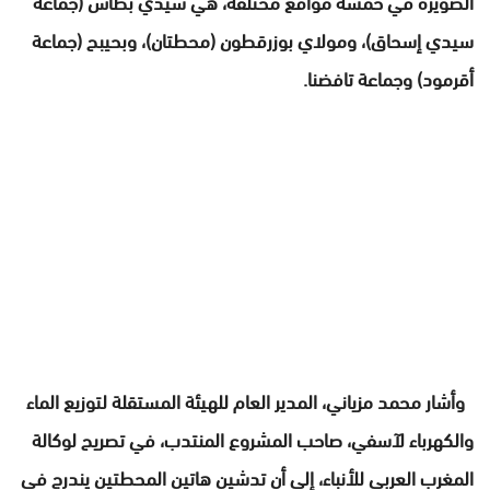
الصويرة في خمسة مواقع مختلفة، هي سيدي بطاش (جماعة
سيدي إسحاق)، ومولاي بوزرقطون (محطتان)، وبحيبح (جماعة
أقرمود) وجماعة تافضنا.
وأشار محمد مزياني، المدير العام للهيئة المستقلة لتوزيع الماء
والكهرباء لآسفي، صاحب المشروع المنتدب، في تصريح لوكالة
المغرب العربي للأنباء، إلى أن تدشين هاتين المحطتين يندرج في