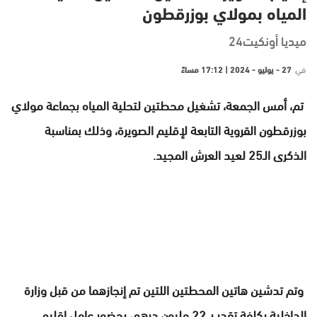
المياه بمولاي بوزرقطون
ميديا أونكيت24
في
27 - يوليو - 2024 | 17:12 مساءً
تم، أمس الجمعة، تشغيل محطتين لتحلية المياه بجماعة مولاي
بوزرقطون القروية التابعة لإقليم الصويرة، وذلك بمناسبة
الذكرى الـ25 لعيد العرش المجيد.
وتم تدشين هاتين المحطتين اللتين تم إنجازهما من قبل وزارة
الداخلية بكلفة تقدر بـ 22 مليون درهم، بحضور عامل إقليم