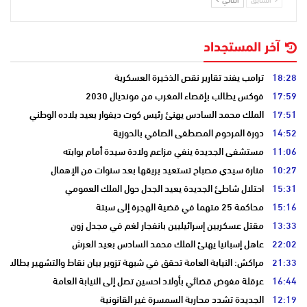
آخر المستجداد
18:28
ترامب يفند تقارير نقص الذخيرة العسكرية
17:59
فوكس يطالب بإقصاء المغرب من مونديال 2030
17:51
الملك محمد السادس يهنئ رئيس كوت ديفوار بعيد بلاده الوطني
14:52
دورة المرحوم المصطفى الصافي بالحوزية
11:06
مستشفى الجديدة ينفي مزاعم ولادة سيدة أمام بوابته
10:27
منارة سيدي مصباح تستعيد بريقها بعد سنوات من الإهمال
15:31
احتلال شاطئ الجديدة يعيد الجدل حول الملك العمومي
15:16
محاكمة 25 متهما في قضية الهجرة إلى سبتة
13:33
مقتل عسكريين إسرائيليين بانفجار لغم في مجدل زون
22:02
عاهل إسبانيا يهنئ الملك محمد السادس بعيد العرش
21:33
مراكش: النيابة العامة تحقق في شبهة تزوير بيان نقاط والتشهير بطالب
16:44
عرقلة مفوض قضائي بأولاد احسين تصل إلى النيابة العامة
12:19
الجديدة تشدد محاربة السمسرة غير القانونية