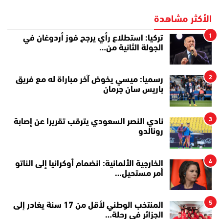
الأكثر مشاهدة
1
تركيا: استطلاع رأي يرجح فوز أردوغان في
الجولة الثانية من…
2
رسميا: ميسي يخوض آخر مباراة له مع فريق
باريس سان جرمان
3
نادي النصر السعودي يترقب تقريرا عن إصابة
رونالدو
4
الخارجية الألمانية: انضمام أوكرانيا إلى الناتو
أمر مستحيل…
5
المنتخب الوطني لأقل من 17 سنة يغادر إلى
الجزائر في رحلة…