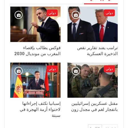
دولي
دولي
ترامب يفند تقارير نقص
فوكس يطالب بإقصاء
الذخيرة العسكرية
المغرب من مونديال 2030
دولي
دولي
مقتل عسكريين إسرائيليين
إسبانيا تكثف إجراءاتها
بانفجار لغم في مجدل زون
لاحتواء أزمة الهجرة في
سبتة
السابق
التالي