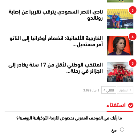
3
نادي النصر السعودي يترقب تقريرا عن إصابة
رونالدو
4
الخارجية الألمانية: انضمام أوكرانيا إلى الناتو
أمر مستحيل…
5
المنتخب الوطني لأقل من 17 سنة يغادر إلى
الجزائر في رحلة…
السابق
التالي
1 من 3٬086
استفتاء
ما رأيك في الموقف المغربي بخصوص الأزمة الأوكرانية الروسية؟
مع