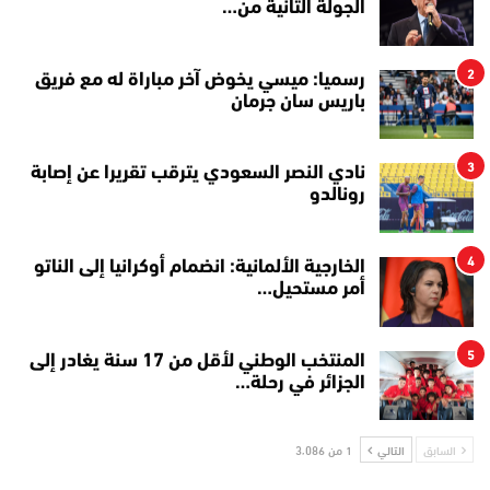
الجولة الثانية من…
2
رسميا: ميسي يخوض آخر مباراة له مع فريق
باريس سان جرمان
3
نادي النصر السعودي يترقب تقريرا عن إصابة
رونالدو
4
الخارجية الألمانية: انضمام أوكرانيا إلى الناتو
أمر مستحيل…
5
المنتخب الوطني لأقل من 17 سنة يغادر إلى
الجزائر في رحلة…
السابق
التالي
1 من 3٬086