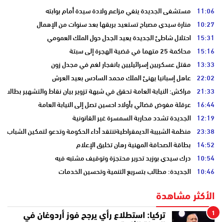
11:06
مستشفى الجديدة ينفي مزاعم ولادة سيدة أمام بوابته
10:27
منارة سيدي مصباح تستعيد بريقها بعد سنوات من الإهمال
15:31
احتلال شاطئ الجديدة يعيد الجدل حول الملك العمومي
15:16
محاكمة 25 متهما في قضية الهجرة إلى سبتة
13:33
مقتل عسكريين إسرائيليين بانفجار لغم في مجدل زون
22:02
عاهل إسبانيا يهنئ الملك محمد السادس بعيد العرش
21:33
مراكش: النيابة العامة تحقق في شبهة تزوير بيان نقاط والتشهير بطالب
16:44
عرقلة مفوض قضائي بأولاد احسين تصل إلى النيابة العامة
12:19
الجديدة تشدد محاربة السمسرة غير القانونية
23:38
منظمة الشبيبة الديمقراطيةتنتقد أداء الحكومة وتدعو لتمكين الشباب
14:52
بطاقة الصحافة المهنية رهان تخليق الإعلام
10:54
درك سيدي بوزيد تحرير محتجزة وتوقيف مشتبه فيه
10:46
الجديدة: مطالب بتسريع التنمية وتحسين الخدمات
الأكثر مشاهدة
1
تركيا: استطلاع رأي يرجح فوز أردوغان في