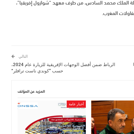
الة الملك محمد السادس، من طرف معهد “شوازول إفريقيا”،
قاولات المغرب.
التالي
شابا
الرباط ضمن أفضل الوجهات الإفريقية للزيارة عام 2024،
حسب “كوندي ناست ترافلر”
المزيد عن المؤلف
أخبار عامة