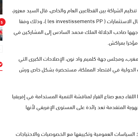
تنظيم الشراكة بين القطاعين العام والخاص، قال السيد معزوز،
إن المغرب هو بصدد زيادة حصة القطاع الخاص في مجال الاستثمارات ( les investissements PP )، وذلك وفقا
5
ي وجهها صاحب الجلالة الملك محمد السادس إلى المشاركين في
 مؤخرا بمراكش.
لمغرب، ومجلس جهة كلميم واد نون، الإصلاحات الكبرى التي
ت الدولية في اقتصاد المملكة، مستحضرة بشكل خاص ورش
م
اللقاء جمع صناع القرار لمناقشة التنمية المستدامة في إفريقيا
هوية المتقدمة تعد رائدة على المستوى الإفريقي لأنها
 السياسات العمومية وتكييفها مع الخصوصيات والاحتياجات