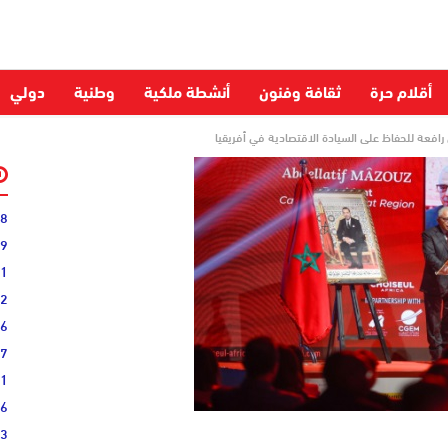
أقلام حرة
ثقافة وفنون
أنشطة ملكية
وطنية
دولي
ص رافعة للحفاظ على السيادة الاقتصادية في أفريقيا
28
59
51
52
06
27
31
16
33