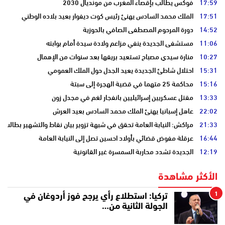
17:59
فوكس يطالب بإقصاء المغرب من مونديال 2030
17:51
الملك محمد السادس يهنئ رئيس كوت ديفوار بعيد بلاده الوطني
14:52
دورة المرحوم المصطفى الصافي بالحوزية
11:06
مستشفى الجديدة ينفي مزاعم ولادة سيدة أمام بوابته
10:27
منارة سيدي مصباح تستعيد بريقها بعد سنوات من الإهمال
15:31
احتلال شاطئ الجديدة يعيد الجدل حول الملك العمومي
15:16
محاكمة 25 متهما في قضية الهجرة إلى سبتة
13:33
مقتل عسكريين إسرائيليين بانفجار لغم في مجدل زون
22:02
عاهل إسبانيا يهنئ الملك محمد السادس بعيد العرش
21:33
مراكش: النيابة العامة تحقق في شبهة تزوير بيان نقاط والتشهير بطالب
16:44
عرقلة مفوض قضائي بأولاد احسين تصل إلى النيابة العامة
12:19
الجديدة تشدد محاربة السمسرة غير القانونية
الأكثر مشاهدة
1
تركيا: استطلاع رأي يرجح فوز أردوغان في
الجولة الثانية من…