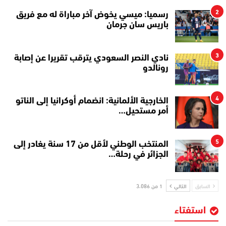
2
رسميا: ميسي يخوض آخر مباراة له مع فريق
باريس سان جرمان
3
نادي النصر السعودي يترقب تقريرا عن إصابة
رونالدو
4
الخارجية الألمانية: انضمام أوكرانيا إلى الناتو
أمر مستحيل…
5
المنتخب الوطني لأقل من 17 سنة يغادر إلى
الجزائر في رحلة…
السابق
التالي
1 من 3٬086
استفتاء