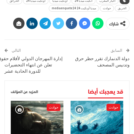
أخبار المغرب
أنكيت ميديا 24
أونكيت ميديا
أونكيت ميديا 24
الحرائق
الحريق
حوادث
ميديا أونكيت 24 mediaenquete24
شارك
السابق
التالي
دولة الدنمارك تقرر حظر حرق
إدارة المهرجان الدولي لأفلام حقوق
وتدنيس المصحف
تعلن عن انتهاء التحضيرات
للدورة الحادية عشر
قد يعجبك أيضا
المزيد عن المؤلف
حوادث
حوادث