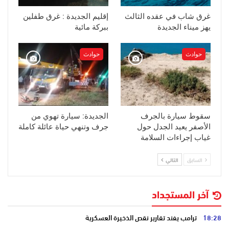
غرق شاب في عقده الثالث
إقليم الجديدة : غرق طفلين
يهز ميناء الجديدة
ببركة مائية
حوادث
حوادث
سقوط سيارة بالجرف
الجديدة: سيارة تهوي من
الأصفر يعيد الجدل حول
جرف وتنهي حياة عائلة كاملة
غياب إجراءات السلامة
السابق
التالي
آخر المستجداد
18:28
ترامب يفند تقارير نقص الذخيرة العسكرية