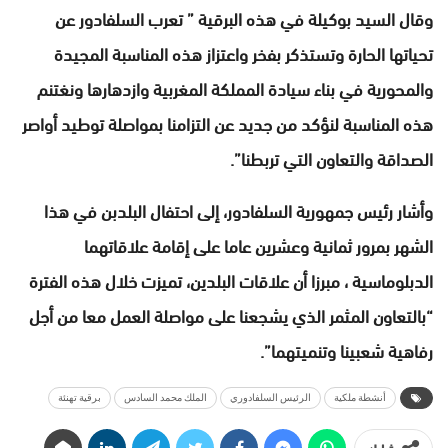
وقال السيد بوكيلة في هذه البرقية ” تعرب السلفادور عن
تحياتها الحارة وتستذكر بفخر واعتزاز هذه المناسبة المجيدة
والمحورية في بناء سيادة المملكة المغربية وازدهارها ونغتنم
هذه المناسبة لنؤكد من جديد عن التزامنا بمواصلة توطيد أواصر
الصداقة والتعاون التي تربطنا”.
وأشار رئيس جمهورية السلفادور، إلى احتفال البلدبن في هذا
الشهر بمرور ثمانية وعشرين عاما على إقامة علاقاتهما
الدبلوماسية ، مبرزا أن علاقات البلدين، تميزت خلال هذه الفترة
“بالتعاون المثمر الذي يشجعنا على مواصلة العمل معا من أجل
رفاهية شعبينا وتنميتهما”.
أنشطة ملكية
الرئيس السلفادوري
الملك محمد السادس
برقية تهنئة