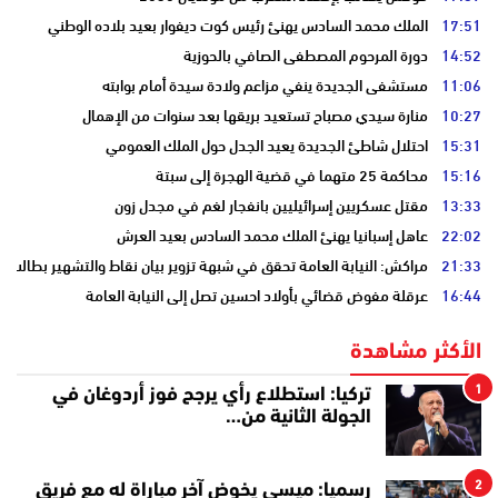
17:51
الملك محمد السادس يهنئ رئيس كوت ديفوار بعيد بلاده الوطني
14:52
دورة المرحوم المصطفى الصافي بالحوزية
11:06
مستشفى الجديدة ينفي مزاعم ولادة سيدة أمام بوابته
10:27
منارة سيدي مصباح تستعيد بريقها بعد سنوات من الإهمال
15:31
احتلال شاطئ الجديدة يعيد الجدل حول الملك العمومي
15:16
محاكمة 25 متهما في قضية الهجرة إلى سبتة
13:33
مقتل عسكريين إسرائيليين بانفجار لغم في مجدل زون
22:02
عاهل إسبانيا يهنئ الملك محمد السادس بعيد العرش
21:33
مراكش: النيابة العامة تحقق في شبهة تزوير بيان نقاط والتشهير بطالب
16:44
عرقلة مفوض قضائي بأولاد احسين تصل إلى النيابة العامة
الأكثر مشاهدة
1
تركيا: استطلاع رأي يرجح فوز أردوغان في
الجولة الثانية من…
2
رسميا: ميسي يخوض آخر مباراة له مع فريق