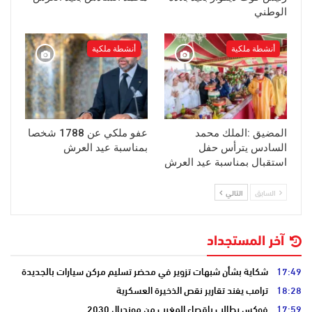
الوطني
أنشطة ملكية
أنشطة ملكية
المضيق :الملك محمد
عفو ملكي عن 1788 شخصا
السادس يترأس حفل
بمناسبة عيد العرش
استقبال بمناسبة عيد العرش
السابق
التالي
آخر المستجداد
17:49
شكاية بشأن شبهات تزوير في محضر تسليم مركن سيارات بالجديدة
18:28
ترامب يفند تقارير نقص الذخيرة العسكرية
17:59
فوكس يطالب بإقصاء المغرب من مونديال 2030