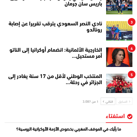
باريس سان جرمان
3
نادي النصر السعودي يترقب تقريرا عن إصابة
رونالدو
4
الخارجية الألمانية: انضمام أوكرانيا إلى الناتو
أمر مستحيل…
5
المنتخب الوطني لأقل من 17 سنة يغادر إلى
الجزائر في رحلة…
السابق
التالي
1 من 3٬087
استفتاء
ما رأيك في الموقف المغربي بخصوص الأزمة الأوكرانية الروسية؟