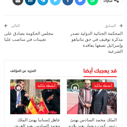
شارك
السابق
التالي
المحكمة الجنائية الدولية تصدر
مجلس الحكومة يصادق على
مذكرة توقيف في حق نتانياهو
تعيينات في مناصب عليا
وإسرائيل تصفها بفاقدة
الشرعية
قد يعجبك أيضا
المزيد عن المؤلف
أنشطة ملكية
أنشطة ملكية
الملك محمد السادس يهنئ
عاهل إسبانيا يهنئ الملك
رئيس كوت ديفوار بعيد بلاده
محمد السادس بعيد العرش