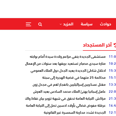
حوادث
سياسة
المزيد
آخر المستجداد
11:
مستشفى الجديدة ينفي مزاعم ولادة سيدة أمام بوابته
10:
منارة سيدي مصباح تستعيد بريقها بعد سنوات من الإهمال
15:
احتلال شاطئ الجديدة يعيد الجدل حول الملك العمومي
15:
محاكمة 25 متهما في قضية الهجرة إلى سبتة
13:
مقتل عسكريين إسرائيليين بانفجار لغم في مجدل زون
22:
عاهل إسبانيا يهنئ الملك محمد السادس بعيد العرش
21:
مراكش: النيابة العامة تحقق في شبهة تزوير بيان نقاط والتشهير بطالب
16:
عرقلة مفوض قضائي بأولاد احسين تصل إلى النيابة العامة
12:
الجديدة تشدد محاربة السمسرة غير القانونية