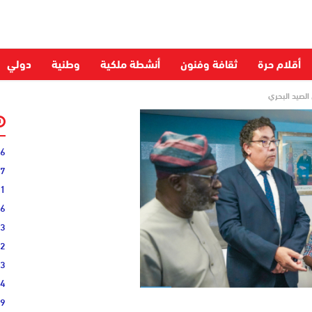
أقلام حرة
ثقافة وفنون
أنشطة ملكية
وطنية
دولي
 الصيد البحري
06
27
31
16
33
02
33
44
19