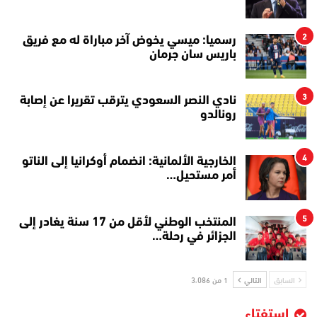
2
رسميا: ميسي يخوض آخر مباراة له مع فريق
باريس سان جرمان
3
نادي النصر السعودي يترقب تقريرا عن إصابة
رونالدو
4
الخارجية الألمانية: انضمام أوكرانيا إلى الناتو
أمر مستحيل…
5
المنتخب الوطني لأقل من 17 سنة يغادر إلى
الجزائر في رحلة…
السابق
التالي
1 من 3٬086
استفتاء