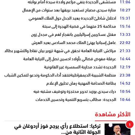
11:06
مستشفى الجديدة ينفي مزاعم ولادة سيدة أمام بوابته
10:27
منارة سيدي مصباح تستعيد بريقها بعد سنوات من الإهمال
15:31
احتلال شاطئ الجديدة يعيد الجدل حول الملك العمومي
15:16
محاكمة 25 متهما في قضية الهجرة إلى سبتة
13:33
مقتل عسكريين إسرائيليين بانفجار لغم في مجدل زون
22:02
عاهل إسبانيا يهنئ الملك محمد السادس بعيد العرش
21:33
مراكش: النيابة العامة تحقق في شبهة تزوير بيان نقاط والتشهير بطالب
16:44
عرقلة مفوض قضائي بأولاد احسين تصل إلى النيابة العامة
12:19
الجديدة تشدد محاربة السمسرة غير القانونية
23:38
منظمة الشبيبة الديمقراطيةتنتقد أداء الحكومة وتدعو لتمكين الشباب
14:52
بطاقة الصحافة المهنية رهان تخليق الإعلام
10:54
درك سيدي بوزيد تحرير محتجزة وتوقيف مشتبه فيه
10:46
الجديدة: مطالب بتسريع التنمية وتحسين الخدمات
الأكثر مشاهدة
1
تركيا: استطلاع رأي يرجح فوز أردوغان في
الجولة الثانية من…