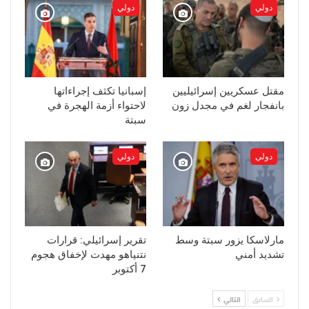
دولي
دولي
مقتل عسكريين إسرائيليين
إسبانيا تكثف إجراءاتها
بانفجار لغم في مجدل زون
لاحتواء أزمة الهجرة في
سبتة
دولي
دولي
مارلاسكا يزور سبتة وسط
تقرير إسرائيلي: قرارات
تشديد أمني
نتنياهو مهدت لإخفاق هجوم
7 أكتوبر
السابق
التالي