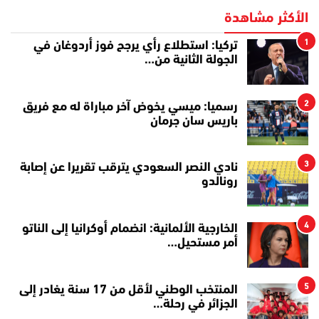
الأكثر مشاهدة
1
تركيا: استطلاع رأي يرجح فوز أردوغان في
الجولة الثانية من…
2
رسميا: ميسي يخوض آخر مباراة له مع فريق
باريس سان جرمان
3
نادي النصر السعودي يترقب تقريرا عن إصابة
رونالدو
4
الخارجية الألمانية: انضمام أوكرانيا إلى الناتو
أمر مستحيل…
5
المنتخب الوطني لأقل من 17 سنة يغادر إلى
الجزائر في رحلة…