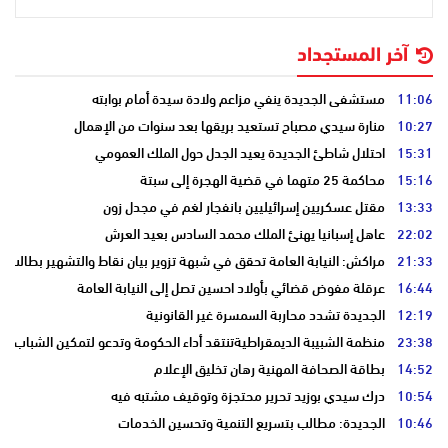
آخر المستجداد
11:06
مستشفى الجديدة ينفي مزاعم ولادة سيدة أمام بوابته
10:27
منارة سيدي مصباح تستعيد بريقها بعد سنوات من الإهمال
15:31
احتلال شاطئ الجديدة يعيد الجدل حول الملك العمومي
15:16
محاكمة 25 متهما في قضية الهجرة إلى سبتة
13:33
مقتل عسكريين إسرائيليين بانفجار لغم في مجدل زون
22:02
عاهل إسبانيا يهنئ الملك محمد السادس بعيد العرش
21:33
مراكش: النيابة العامة تحقق في شبهة تزوير بيان نقاط والتشهير بطالب
16:44
عرقلة مفوض قضائي بأولاد احسين تصل إلى النيابة العامة
12:19
الجديدة تشدد محاربة السمسرة غير القانونية
23:38
منظمة الشبيبة الديمقراطيةتنتقد أداء الحكومة وتدعو لتمكين الشباب
14:52
بطاقة الصحافة المهنية رهان تخليق الإعلام
10:54
درك سيدي بوزيد تحرير محتجزة وتوقيف مشتبه فيه
10:46
الجديدة: مطالب بتسريع التنمية وتحسين الخدمات