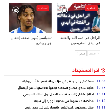
افتتاحية
افتتاحية
الراحل في ذمة الله والفتنة
تشيلسي يُنهي صفقة إنتقال
في أيدي المتربصين
جواو بيدرو
السابق
التالي
آخر المستجداد
11:06
مستشفى الجديدة ينفي مزاعم ولادة سيدة أمام بوابته
10:27
منارة سيدي مصباح تستعيد بريقها بعد سنوات من الإهمال
15:31
احتلال شاطئ الجديدة يعيد الجدل حول الملك العمومي
15:16
محاكمة 25 متهما في قضية الهجرة إلى سبتة
13:33
مقتل عسكريين إسرائيليين بانفجار لغم في مجدل زون