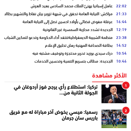
22:02
عاهل إسبانيا يهنئ الملك محمد السادس بعيد العرش
21:33
مراكش: النيابة العامة تحقق في شبهة تزوير بيان نقاط والتشهير بطالب
16:44
عرقلة مفوض قضائي بأولاد احسين تصل إلى النيابة العامة
12:19
الجديدة تشدد محاربة السمسرة غير القانونية
23:38
منظمة الشبيبة الديمقراطيةتنتقد أداء الحكومة وتدعو لتمكين الشباب
14:52
بطاقة الصحافة المهنية رهان تخليق الإعلام
10:54
درك سيدي بوزيد تحرير محتجزة وتوقيف مشتبه فيه
10:46
الجديدة: مطالب بتسريع التنمية وتحسين الخدمات
الأكثر مشاهدة
1
تركيا: استطلاع رأي يرجح فوز أردوغان في
الجولة الثانية من…
2
رسميا: ميسي يخوض آخر مباراة له مع فريق
باريس سان جرمان