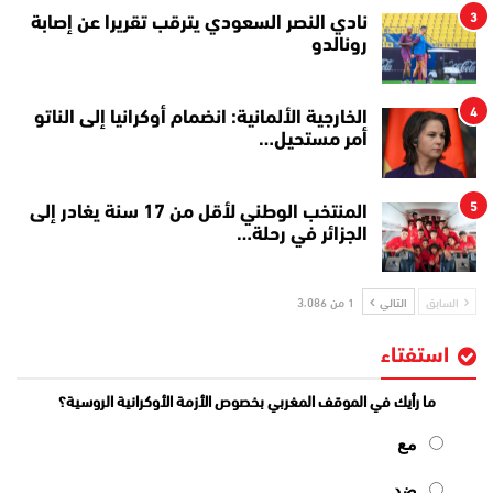
3
نادي النصر السعودي يترقب تقريرا عن إصابة
رونالدو
4
الخارجية الألمانية: انضمام أوكرانيا إلى الناتو
أمر مستحيل…
5
المنتخب الوطني لأقل من 17 سنة يغادر إلى
الجزائر في رحلة…
السابق
التالي
1 من 3٬086
استفتاء
ما رأيك في الموقف المغربي بخصوص الأزمة الأوكرانية الروسية؟
مع
ضد