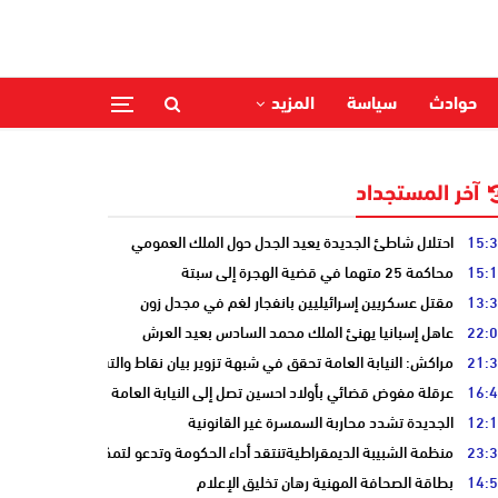
حوادث
سياسة
المزيد
آخر المستجداد
15:
احتلال شاطئ الجديدة يعيد الجدل حول الملك العمومي
15:
محاكمة 25 متهما في قضية الهجرة إلى سبتة
13:
مقتل عسكريين إسرائيليين بانفجار لغم في مجدل زون
22:
عاهل إسبانيا يهنئ الملك محمد السادس بعيد العرش
21:
مراكش: النيابة العامة تحقق في شبهة تزوير بيان نقاط والتشهير بطالب
16:
عرقلة مفوض قضائي بأولاد احسين تصل إلى النيابة العامة
12:
الجديدة تشدد محاربة السمسرة غير القانونية
23:
منظمة الشبيبة الديمقراطيةتنتقد أداء الحكومة وتدعو لتمكين الشباب
14:
بطاقة الصحافة المهنية رهان تخليق الإعلام