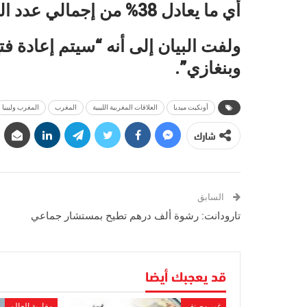
أي ما يعادل 38% من إجمالي عدد المراكز القنصلية”.
ولفت البيان إلى أنه “سيتم إعادة فت
وبنغازي”.
أونكيت ميديا
العلاقات المغربية الليبية
المغرب
المغرب وليبيا
شارك
السابق
تارودانت: رشوة ألف درهم تطيح بمستشار جماعي
قد يعجبك أيضا
غير مصنف
مغاربة العالم