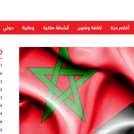
أقلام حرة
ثقافة وفنون
أنشطة ملكية
وطنية
دولي
31
16
33
02
33
44
19
38
52