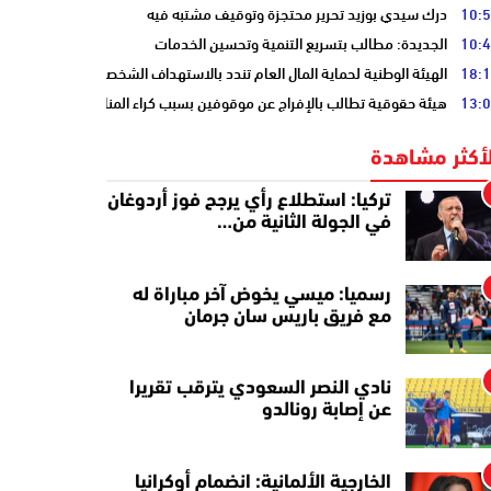
10:
درك سيدي بوزيد تحرير محتجزة وتوقيف مشتبه فيه
10:
الجديدة: مطالب بتسريع التنمية وتحسين الخدمات
18:
الهيئة الوطنية لحماية المال العام تندد بالاستهداف الشخصي
13:
هيئة حقوقية تطالب بالإفراج عن موقوفين بسبب كراء المنازل المفروشة
لأكثر مشاهدة
تركيا: استطلاع رأي يرجح فوز أردوغان
في الجولة الثانية من…
رسميا: ميسي يخوض آخر مباراة له
مع فريق باريس سان جرمان
نادي النصر السعودي يترقب تقريرا
عن إصابة رونالدو
الخارجية الألمانية: انضمام أوكرانيا