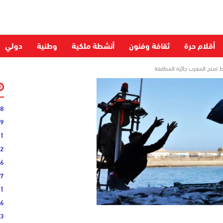
أقلام حرة
ثقافة وفنون
أنشطة ملكية
وطنية
دولي
 تمنح المغرب جائزة المطابقة
28
59
51
52
06
27
31
16
33