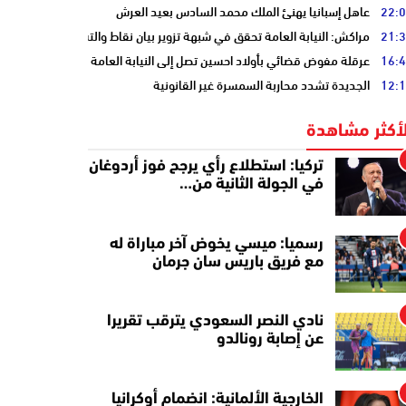
22:
عاهل إسبانيا يهنئ الملك محمد السادس بعيد العرش
21:
مراكش: النيابة العامة تحقق في شبهة تزوير بيان نقاط والتشهير بطالب
16:
عرقلة مفوض قضائي بأولاد احسين تصل إلى النيابة العامة
12:
الجديدة تشدد محاربة السمسرة غير القانونية
لأكثر مشاهدة
تركيا: استطلاع رأي يرجح فوز أردوغان
في الجولة الثانية من…
رسميا: ميسي يخوض آخر مباراة له
مع فريق باريس سان جرمان
نادي النصر السعودي يترقب تقريرا
عن إصابة رونالدو
الخارجية الألمانية: انضمام أوكرانيا