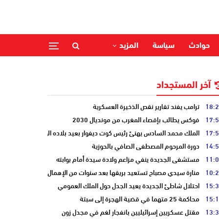
حوادث
سياسة
المزيد
آخر المستجداد
18:
ترامب يفند تقارير نقص الذخيرة العسكرية
17:
فوكس يطالب بإقصاء المغرب من مونديال 2030
17:
الملك محمد السادس يهنئ رئيس كوت ديفوار بعيد بلاده الوطني
14:
دورة المرحوم المصطفى الصافي بالحوزية
11:
مستشفى الجديدة ينفي مزاعم ولادة سيدة أمام بوابته
10:
منارة سيدي مصباح تستعيد بريقها بعد سنوات من الإهمال
15:
احتلال شاطئ الجديدة يعيد الجدل حول الملك العمومي
15:
محاكمة 25 متهما في قضية الهجرة إلى سبتة
13:
مقتل عسكريين إسرائيليين بانفجار لغم في مجدل زون