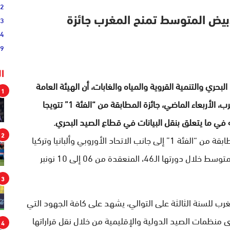
02
33
أبيض المتوسط تمنح المغرب جائزة
44
19
ا
لبحري والتنمية القروية والمياه والغابات، أن الهيئة العامة
1
لمصايد أسماك البحر الأبيض المتوسط قد منحت المغرب، الأربعاء الماضي، جائزة المطابقة من “الفئة 1” تتويجا
ته في ما يتعلق بنقل البيانات في قطاع الصيد البحري.
2
وأوضح القطاع، في بلاغ له، أن المغرب توج بجائزة المطابقة من “الفئة 1” إلى جانب الاتحاد الأوروبي وألبانيا وتركيا
من طرف الهيئة العامة لمصايد أسماك البحر الأبيض المتوسط خلال دورتها الـ46، المنعقدة من 06 إلى 10 نونبر
3
رب للسنة الثالثة على التوالي، يشهد على كافة الجهود التي
ى منظمات الصيد الدولية والإقليمية من خلال نقل قراراتها
4