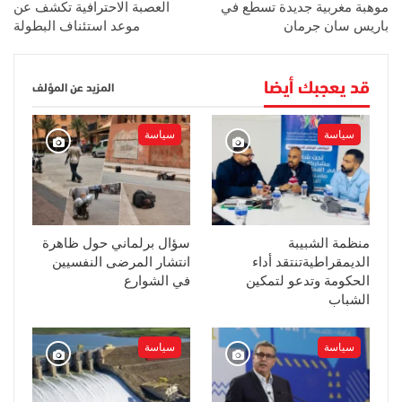
موهبة مغربية جديدة تسطع في
العصبة الاحترافية تكشف عن
باريس سان جرمان
موعد استئناف البطولة
قد يعجبك أيضا
المزيد عن المؤلف
سياسة
سياسة
منظمة الشبيبة
سؤال برلماني حول ظاهرة
الديمقراطيةتنتقد أداء
انتشار المرضى النفسيين
الحكومة وتدعو لتمكين
في الشوارع
الشباب
سياسة
سياسة