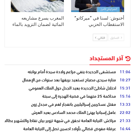
أخنوش: لسنا في “ميركاتو”
المغرب يسرع مشاريعه
الاستقطاب الحزبي
المائية لضمان التزويد بالماء
السابق
التالي
آخر المستجداد
11:06
مستشفى الجديدة ينفي مزاعم ولادة سيدة أمام بوابته
10:27
منارة سيدي مصباح تستعيد بريقها بعد سنوات من الإهمال
15:31
احتلال شاطئ الجديدة يعيد الجدل حول الملك العمومي
15:16
محاكمة 25 متهما في قضية الهجرة إلى سبتة
13:33
مقتل عسكريين إسرائيليين بانفجار لغم في مجدل زون
22:02
عاهل إسبانيا يهنئ الملك محمد السادس بعيد العرش
21:33
مراكش: النيابة العامة تحقق في شبهة تزوير بيان نقاط والتشهير بطالب
16:44
عرقلة مفوض قضائي بأولاد احسين تصل إلى النيابة العامة