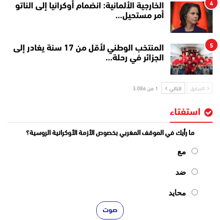
4
الخارجية الألمانية: انضمام أوكرانيا إلى الناتو
أمر مستحيل…
5
المنتخب الوطني لأقل من 17 سنة يغادر إلى
الجزائر في رحلة…
السابق
التالي
1 من 3٬086
استفتاء
ما رأيك في الموقف المغربي بخصوص الأزمة الأوكرانية الروسية؟
مع
ضد
محايد