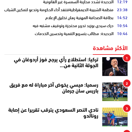
12:19
الجديدة تشدد محاربة السمسرة غير القانونية
23:38
منظمة الشبيبة الديمقراطيةتنتقد أداء الحكومة وتدعو لتمكين الشباب
14:52
بطاقة الصحافة المهنية رهان تخليق الإعلام
10:54
درك سيدي بوزيد تحرير محتجزة وتوقيف مشتبه فيه
10:46
الجديدة: مطالب بتسريع التنمية وتحسين الخدمات
الأكثر مشاهدة
1
تركيا: استطلاع رأي يرجح فوز أردوغان في
الجولة الثانية من…
2
رسميا: ميسي يخوض آخر مباراة له مع فريق
باريس سان جرمان
3
نادي النصر السعودي يترقب تقريرا عن إصابة
رونالدو