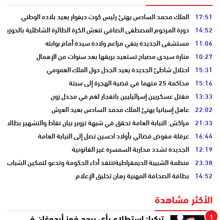
17:51
الملك محمد السادس يهنئ رئيس كوت ديفوار بعيد بلاده الوطني
14:52
دورة المرحوم المصطفى الصافي تنعش الكرة الطائرة الشاطئية بالحوزية
11:06
مستشفى الجديدة ينفي مزاعم ولادة سيدة أمام بوابته
10:27
منارة سيدي مصباح تستعيد بريقها بعد سنوات من الإهمال
15:31
احتلال شاطئ الجديدة يعيد الجدل حول الملك العمومي
15:16
محاكمة 25 متهما في قضية الهجرة إلى سبتة
13:33
مقتل عسكريين إسرائيليين بانفجار لغم في مجدل زون
22:02
عاهل إسبانيا يهنئ الملك محمد السادس بعيد العرش
21:33
مراكش: النيابة العامة تحقق في شبهة تزوير بيان نقاط والتشهير بطالب
16:44
عرقلة مفوض قضائي بأولاد احسين تصل إلى النيابة العامة
12:19
الجديدة تشدد محاربة السمسرة غير القانونية
23:38
منظمة الشبيبة الديمقراطيةتنتقد أداء الحكومة وتدعو لتمكين الشباب
14:52
بطاقة الصحافة المهنية رهان تخليق الإعلام
الأكثر مشاهدة
1
تركيا: استطلاع رأي يرجح فوز أردوغان في