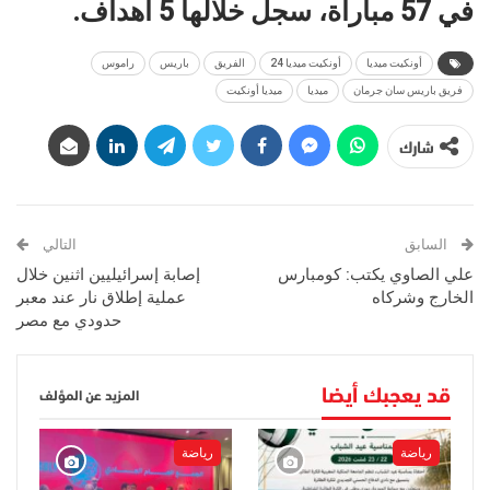
في 57 مباراة، سجل خلالها 5 أهداف.
أونكيت ميديا
أونكيت ميديا 24
الفريق
باريس
راموس
فريق باريس سان جرمان
ميديا
ميديا أونكيت
شارك
السابق
التالي
علي الصاوي يكتب: كومبارس
إصابة إسرائيليين اثنين خلال
الخارج وشركاه
عملية إطلاق نار عند معبر
حدودي مع مصر
قد يعجبك أيضا
المزيد عن المؤلف
رياضة
رياضة