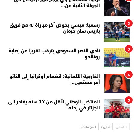
الجولة الثانية من…
2
رسميا: ميسي يخوض آخر مباراة له مع فريق
باريس سان جرمان
3
نادي النصر السعودي يترقب تقريرا عن إصابة
رونالدو
4
الخارجية الألمانية: انضمام أوكرانيا إلى الناتو
أمر مستحيل…
5
المنتخب الوطني لأقل من 17 سنة يغادر إلى
الجزائر في رحلة…
السابق
التالي
1 من 3٬086