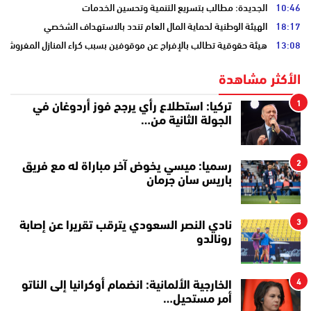
10:46
الجديدة: مطالب بتسريع التنمية وتحسين الخدمات
18:17
الهيئة الوطنية لحماية المال العام تندد بالاستهداف الشخصي
13:08
هيئة حقوقية تطالب بالإفراج عن موقوفين بسبب كراء المنازل المفروشة
الأكثر مشاهدة
1
تركيا: استطلاع رأي يرجح فوز أردوغان في
الجولة الثانية من…
2
رسميا: ميسي يخوض آخر مباراة له مع فريق
باريس سان جرمان
3
نادي النصر السعودي يترقب تقريرا عن إصابة
رونالدو
4
الخارجية الألمانية: انضمام أوكرانيا إلى الناتو
أمر مستحيل…