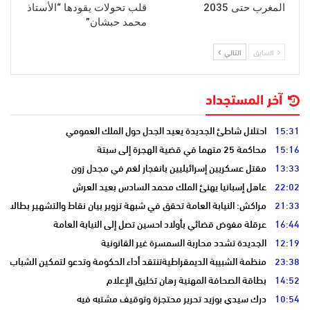
المغرب حتى 2035
قلب تحولات يقودها “الأستاذ
محمد حبشان”
السابق
التالي
آخر المستجداد
15:31
احتلال شاطئ الجديدة يعيد الجدل حول الملك العمومي
15:16
محاكمة 25 متهما في قضية الهجرة إلى سبتة
13:33
مقتل عسكريين إسرائيليين بانفجار لغم في مجدل زون
22:02
عاهل إسبانيا يهنئ الملك محمد السادس بعيد العرش
21:33
مراكش: النيابة العامة تحقق في شبهة تزوير بيان نقاط والتشهير بطالب
16:44
عرقلة مفوض قضائي بأولاد احسين تصل إلى النيابة العامة
12:19
الجديدة تشدد محاربة السمسرة غير القانونية
23:38
منظمة الشبيبة الديمقراطيةتنتقد أداء الحكومة وتدعو لتمكين الشباب
14:52
بطاقة الصحافة المهنية رهان تخليق الإعلام
10:54
درك سيدي بوزيد تحرير محتجزة وتوقيف مشتبه فيه