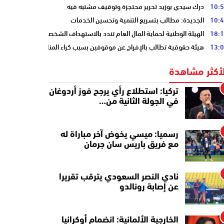
10:
درك سيدي بوزيد تحرير محتجزة وتوقيف مشتبه فيه
10:
الجديدة: مطالب بتسريع التنمية وتحسين الخدمات
18:
الهيئة الوطنية لحماية المال العام تندد بالاستهداف الشخصي
13:
هيئة حقوقية تطالب بالإفراج عن موقوفين بسبب كراء المنازل المفروشة
لأكثر مشاهدة
تركيا: استطلاع رأي يرجح فوز أردوغان
في الجولة الثانية من…
رسميا: ميسي يخوض آخر مباراة له
مع فريق باريس سان جرمان
نادي النصر السعودي يترقب تقريرا
عن إصابة رونالدو
الخارجية الألمانية: انضمام أوكرانيا