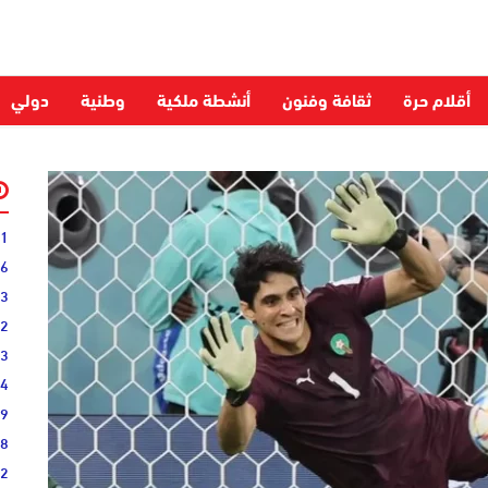
أقلام حرة
ثقافة وفنون
أنشطة ملكية
وطنية
دولي
31
16
33
02
33
44
19
38
52