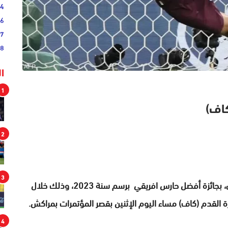
54
46
17
08
ا
1
كاف)
2
3
فاز المغربي ياسين بونو، حارس فريق الهلال السعودي، بجائزة أفضل حارس افريقي برسم سنة 2023، وذلك خلال
ة القدم (كاف) مساء اليوم الإثنين بقصر المؤتمرات بمراكش.
4