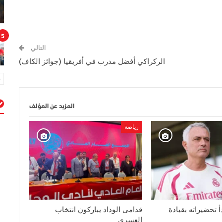
5
التالي
الركراكي أفضل مدرب في أفريقيا (جوائز الكاف)
المزيد عن المؤلف
م
رياضة
أ تحضيراته بقيادة
قدامى الوداد يباركون انتخاب
العسري