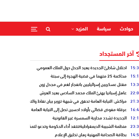
حوادث
سياسة
المزيد
آخر المستجداد
15:
احتلال شاطئ الجديدة يعيد الجدل حول الملك العمومي
15:
محاكمة 25 متهما في قضية الهجرة إلى سبتة
13:
مقتل عسكريين إسرائيليين بانفجار لغم في مجدل زون
22:
عاهل إسبانيا يهنئ الملك محمد السادس بعيد العرش
21:
مراكش: النيابة العامة تحقق في شبهة تزوير بيان نقاط والتشهير بطالب
16:
عرقلة مفوض قضائي بأولاد احسين تصل إلى النيابة العامة
12:
الجديدة تشدد محاربة السمسرة غير القانونية
23:
منظمة الشبيبة الديمقراطيةتنتقد أداء الحكومة وتدعو لتمكين الشباب
14:
بطاقة الصحافة المهنية رهان تخليق الإعلام