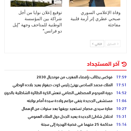
وفاة الإعلامي السوري
توقيع إعلان نوايا من أجل
صبحي عطري إثر أزمة قلبية
شراكة بين المؤسسة
مفاجئة
الوطنية للمتاحف وجهة “إيل
دو فرانس”
السابق
التالي
آخر المستجداد
17:59
فوكس يطالب بإقصاء المغرب من مونديال 2030
17:51
الملك محمد السادس يهنئ رئيس كوت ديفوار بعيد بلاده الوطني
14:52
دورة المرحوم المصطفى الصافي تنعش الكرة الطائرة الشاطئية بالحوزية
11:06
مستشفى الجديدة ينفي مزاعم ولادة سيدة أمام بوابته
10:27
منارة سيدي مصباح تستعيد بريقها بعد سنوات من الإهمال
15:31
احتلال شاطئ الجديدة يعيد الجدل حول الملك العمومي
15:16
محاكمة 25 متهما في قضية الهجرة إلى سبتة