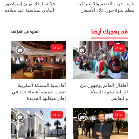
تازة.. حزب التقدم والاشتراكية
جلالة الملك يهنئ إمبراطور
ينظم ندوة حول غلاء الأسعار
اليابان بمناسبة عيد ميلاده
قد يعجبك أيضا
المزيد عن المؤلف
ثقافة
ثقافة
أطفال العالم يوجهون من
أكاديمية المملكة المغربية
الرباط دعوة للسلام
تنصب خمسة أعضاء جدد في
والتعايش
إطار هيكلتها الجديدة
ثقافة
ثقافة