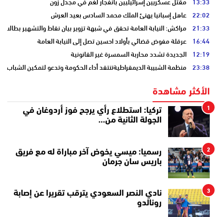
13:33
مقتل عسكريين إسرائيليين بانفجار لغم في مجدل زون
22:02
عاهل إسبانيا يهنئ الملك محمد السادس بعيد العرش
21:33
مراكش: النيابة العامة تحقق في شبهة تزوير بيان نقاط والتشهير بطالب
16:44
عرقلة مفوض قضائي بأولاد احسين تصل إلى النيابة العامة
12:19
الجديدة تشدد محاربة السمسرة غير القانونية
23:38
منظمة الشبيبة الديمقراطيةتنتقد أداء الحكومة وتدعو لتمكين الشباب
الأكثر مشاهدة
1
تركيا: استطلاع رأي يرجح فوز أردوغان في
الجولة الثانية من…
2
رسميا: ميسي يخوض آخر مباراة له مع فريق
باريس سان جرمان
3
نادي النصر السعودي يترقب تقريرا عن إصابة
رونالدو