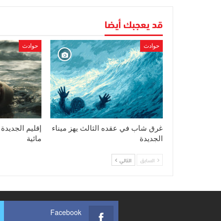
قد يعجبك أيضا
حوادث
حوادث
غرق شاب في عقده الثالث يهز ميناء
إقليم الجديدة
الجديدة
مائية
السابق
التالي
Facebook