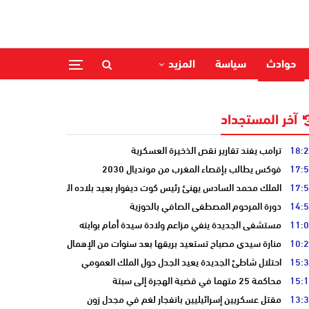
حوادث
سياسة
المزيد
آخر المستجداد
18:
ترامب يفند تقارير نقص الذخيرة العسكرية
17:
فوكس يطالب بإقصاء المغرب من مونديال 2030
17:
الملك محمد السادس يهنئ رئيس كوت ديفوار بعيد بلاده الوطني
14:
دورة المرحوم المصطفى الصافي بالحوزية
11:
مستشفى الجديدة ينفي مزاعم ولادة سيدة أمام بوابته
10:
منارة سيدي مصباح تستعيد بريقها بعد سنوات من الإهمال
15:
احتلال شاطئ الجديدة يعيد الجدل حول الملك العمومي
15:
محاكمة 25 متهما في قضية الهجرة إلى سبتة
13:
مقتل عسكريين إسرائيليين بانفجار لغم في مجدل زون