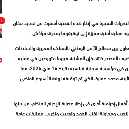
5
والتحريات المنجزة في إطار هذه القضية أسفرت عن تحديد مكان
قود عملية أمنية معززة إلى توقيفهما بمدينة مراكش.
اون بين مصالح الأمن الوطني بالمملكة المغربية والسلطات
يضيف المصدر ذاته، فإن المشتبه فيهما متورطين في عملية
القتل العمد في إطار شبكة إجرامية استهدفت موظفين في مؤسسة سجنية فرنسية بتاريخ 14 ماي 2024، مما
م
ة، محمد عمارة، الذي تم توقيفه نهاية الأسبوع الماضي
ال إجرامية أخرى في إطار عصابة للإجرام المنظم، من بينها
النصب ومحاولة القتل العمد وتعييب وتخريب ممتلكات عامة