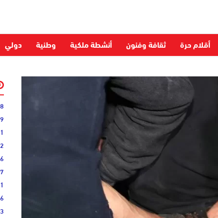
أقلام حرة
ثقافة وفنون
أنشطة ملكية
وطنية
دولي
28
59
51
52
06
27
31
16
33