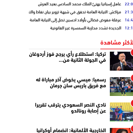
22:
عاهل إسبانيا يهنئ الملك محمد السادس بعيد العرش
21:
مراكش: النيابة العامة تحقق في شبهة تزوير بيان نقاط والتشهير بطالب
16:
عرقلة مفوض قضائي بأولاد احسين تصل إلى النيابة العامة
12:
الجديدة تشدد محاربة السمسرة غير القانونية
لأكثر مشاهدة
تركيا: استطلاع رأي يرجح فوز أردوغان
في الجولة الثانية من…
رسميا: ميسي يخوض آخر مباراة له
مع فريق باريس سان جرمان
نادي النصر السعودي يترقب تقريرا
عن إصابة رونالدو
الخارجية الألمانية: انضمام أوكرانيا