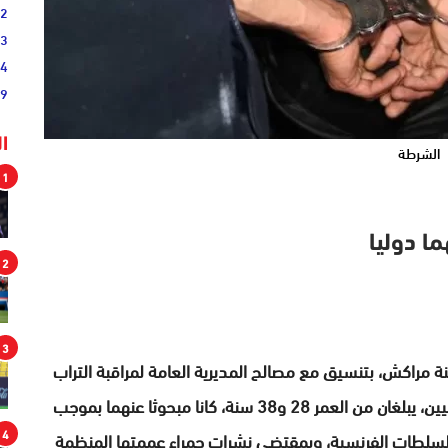
02
33
44
19
ا
الشرطة
1
ا دوليا
2
3
ة مراكش، بتنسيق مع مصالح المديرية العامة لمراقبة التراب
الوطني، مساء أمس الأحد، من توقيف مواطنين فرنسيين، يبلغان من العمر 28 و38 سنة، كانا مبحوثا عنهما بموجب
4
السلطات الفرنسية، وبمقتضى نشرات حمراء عممتها المنظمة