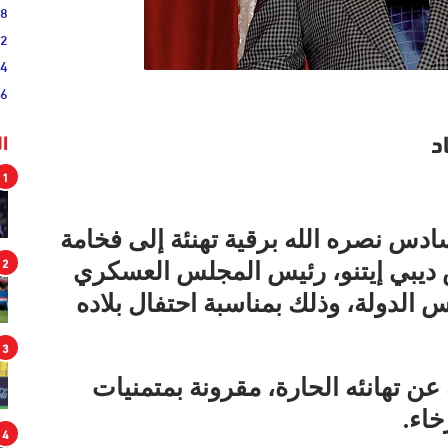
38
52
54
46
د
ا
1
دس نصره الله برقية تهنئة إلى فخامة
2
 ديبي إيتنو، رئيس المجلس العسكري
 الدولة، وذلك بمناسبة احتفال بلاده
3
عن تهانئه الحارة، مقرونة بمتمنيات
خاء.
4