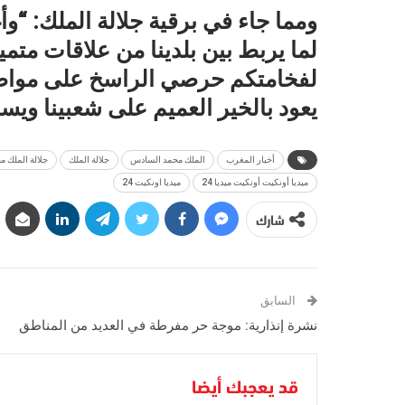
ومما جاء في برقية جلالة الملك: “وأ
لما يربط بين بلدينا من علاقات متمي
لفخامتكم حرصي الراسخ على مواصلة
يعود بالخير العميم على شعبينا ويسهم
أخبار المغرب
الملك محمد السادس
جلالة الملك
جلالة الملك 
ميديا أونكيت أونكيت ميديا 24
ميديا اونكيت 24
شارك
السابق
نشرة إنذارية: موجة حر مفرطة في العديد من المناطق
قد يعجبك أيضا