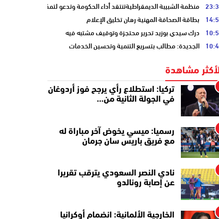
23:
منظمة الشبيبة الديمقراطيةتنتقد أداء الحكومة وتدعو لتمكين الشباب
14:
بطاقة الصحافة المهنية رهان تخليق الإعلام
10:
درك سيدي بوزيد تحرير محتجزة وتوقيف مشتبه فيه
10:
الجديدة: مطالب بتسريع التنمية وتحسين الخدمات
لأكثر مشاهدة
تركيا: استطلاع رأي يرجح فوز أردوغان
في الجولة الثانية من…
رسميا: ميسي يخوض آخر مباراة له
مع فريق باريس سان جرمان
نادي النصر السعودي يترقب تقريرا
عن إصابة رونالدو
الخارجية الألمانية: انضمام أوكرانيا