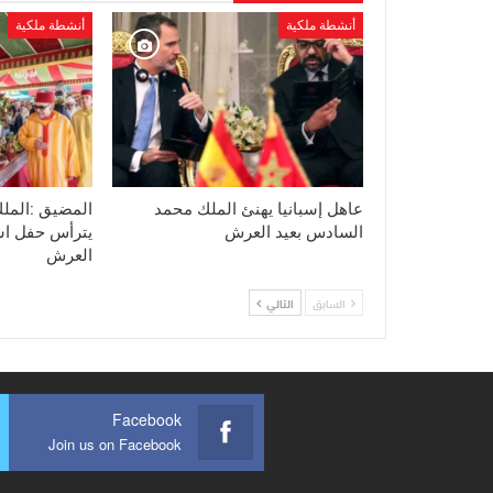
أنشطة ملكية
أنشطة ملكية
عاهل إسبانيا يهنئ الملك محمد
المضيق :المل
السادس بعيد العرش
يترأس حفل اس
العرش
السابق
التالي
Facebook
Join us on Facebook