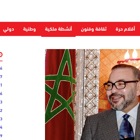
أقلام حرة
ثقافة وفنون
أنشطة ملكية
وطنية
دولي
06
27
31
16
33
02
33
44
19