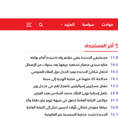
حوادث
سياسة
المزيد
آخر المستجداد
11:
مستشفى الجديدة ينفي مزاعم ولادة سيدة أمام بوابته
10:
منارة سيدي مصباح تستعيد بريقها بعد سنوات من الإهمال
15:
احتلال شاطئ الجديدة يعيد الجدل حول الملك العمومي
15:
محاكمة 25 متهما في قضية الهجرة إلى سبتة
13:
مقتل عسكريين إسرائيليين بانفجار لغم في مجدل زون
22:
عاهل إسبانيا يهنئ الملك محمد السادس بعيد العرش
21:
مراكش: النيابة العامة تحقق في شبهة تزوير بيان نقاط والتشهير بطالب
16:
عرقلة مفوض قضائي بأولاد احسين تصل إلى النيابة العامة
12:
الجديدة تشدد محاربة السمسرة غير القانونية