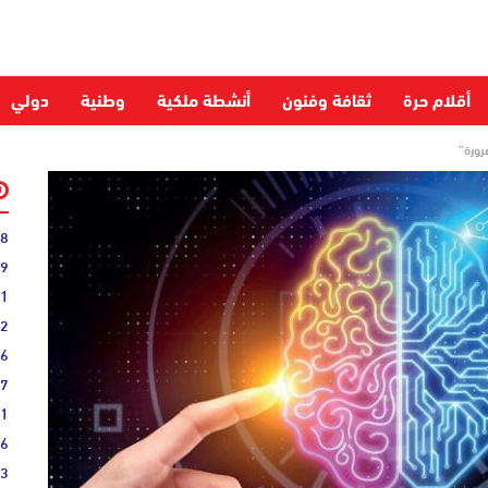
أقلام حرة
ثقافة وفنون
أنشطة ملكية
وطنية
دولي
رورة”
28
59
51
52
06
27
31
16
33