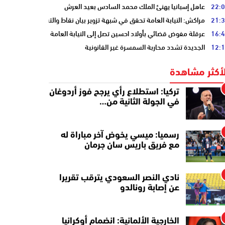
22:
عاهل إسبانيا يهنئ الملك محمد السادس بعيد العرش
21:
مراكش: النيابة العامة تحقق في شبهة تزوير بيان نقاط والتشهير بطالب
16:
عرقلة مفوض قضائي بأولاد احسين تصل إلى النيابة العامة
12:
الجديدة تشدد محاربة السمسرة غير القانونية
لأكثر مشاهدة
تركيا: استطلاع رأي يرجح فوز أردوغان
في الجولة الثانية من…
رسميا: ميسي يخوض آخر مباراة له
مع فريق باريس سان جرمان
نادي النصر السعودي يترقب تقريرا
عن إصابة رونالدو
الخارجية الألمانية: انضمام أوكرانيا