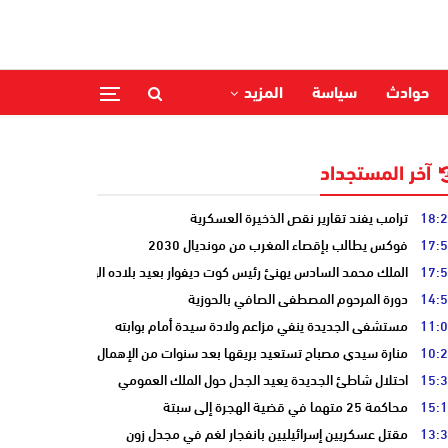
حوادث
سياسة
المزيد
آخر المستجداد
18:
ترامب يفند تقارير نقص الذخيرة العسكرية
17:
فوكس يطالب بإقصاء المغرب من مونديال 2030
17:
الملك محمد السادس يهنئ رئيس كوت ديفوار بعيد بلاده الوطني
14:
دورة المرحوم المصطفى الصافي بالحوزية
11:
مستشفى الجديدة ينفي مزاعم ولادة سيدة أمام بوابته
10:
منارة سيدي مصباح تستعيد بريقها بعد سنوات من الإهمال
15:
احتلال شاطئ الجديدة يعيد الجدل حول الملك العمومي
15:
محاكمة 25 متهما في قضية الهجرة إلى سبتة
13:
مقتل عسكريين إسرائيليين بانفجار لغم في مجدل زون