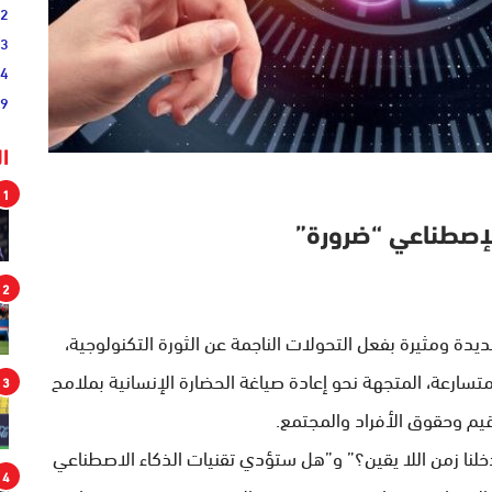
02
33
44
19
ا
1
 الإصطناعي “ضرورة”
2
جديدة ومثيرة بفعل التحولات الناجمة عن الثورة التكنولوجية،
سارعة، المتجهة نحو إعادة صياغة الحضارة الإنسانية بملامح
3
يم وحقوق الأفراد والمجتمع.
نا زمن اللا يقين؟” و”هل ستؤدي تقنيات الذكاء الاصطناعي
4