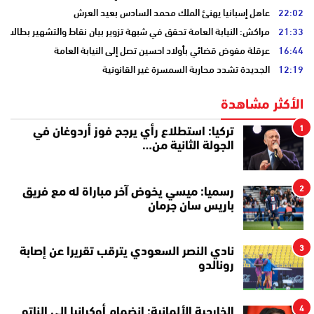
22:02
عاهل إسبانيا يهنئ الملك محمد السادس بعيد العرش
21:33
مراكش: النيابة العامة تحقق في شبهة تزوير بيان نقاط والتشهير بطالب
16:44
عرقلة مفوض قضائي بأولاد احسين تصل إلى النيابة العامة
12:19
الجديدة تشدد محاربة السمسرة غير القانونية
الأكثر مشاهدة
1
تركيا: استطلاع رأي يرجح فوز أردوغان في
الجولة الثانية من…
2
رسميا: ميسي يخوض آخر مباراة له مع فريق
باريس سان جرمان
3
نادي النصر السعودي يترقب تقريرا عن إصابة
رونالدو
4
الخارجية الألمانية: انضمام أوكرانيا إلى الناتو