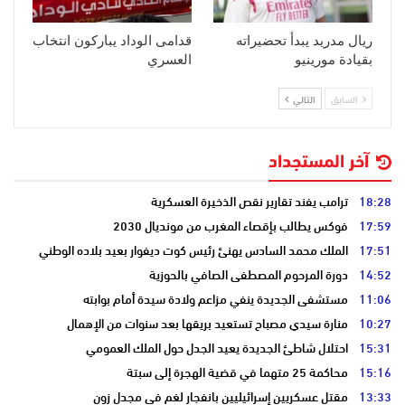
ريال مدريد يبدأ تحضيراته
قدامى الوداد يباركون انتخاب
بقيادة مورينيو
العسري
السابق
التالي
آخر المستجداد
18:28
ترامب يفند تقارير نقص الذخيرة العسكرية
17:59
فوكس يطالب بإقصاء المغرب من مونديال 2030
17:51
الملك محمد السادس يهنئ رئيس كوت ديفوار بعيد بلاده الوطني
14:52
دورة المرحوم المصطفى الصافي بالحوزية
11:06
مستشفى الجديدة ينفي مزاعم ولادة سيدة أمام بوابته
10:27
منارة سيدي مصباح تستعيد بريقها بعد سنوات من الإهمال
15:31
احتلال شاطئ الجديدة يعيد الجدل حول الملك العمومي
15:16
محاكمة 25 متهما في قضية الهجرة إلى سبتة
13:33
مقتل عسكريين إسرائيليين بانفجار لغم في مجدل زون