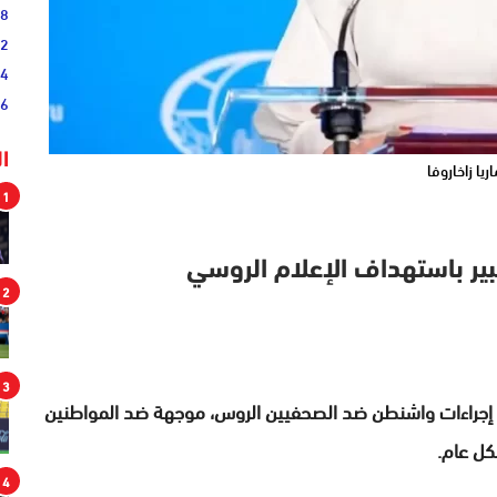
38
52
54
46
ا
اريا زاخاروفا
1
ير باستهداف الإعلام الروسي
2
3
ا أن إجراءات واشنطن ضد الصحفيين الروس، موجهة ضد المواطنين
شكل عام.
4