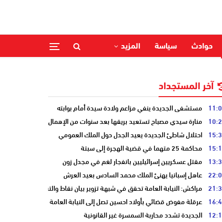
حوادث
سياسة
المزيد
آخر المستجداد
11:
مستشفى الجديدة ينفي مزاعم ولادة سيدة أمام بوابته
10:
منارة سيدي مصباح تستعيد بريقها بعد سنوات من الإهمال
15:
احتلال شاطئ الجديدة يعيد الجدل حول الملك العمومي
15:
محاكمة 25 متهما في قضية الهجرة إلى سبتة
13:
مقتل عسكريين إسرائيليين بانفجار لغم في مجدل زون
22:
عاهل إسبانيا يهنئ الملك محمد السادس بعيد العرش
21:
مراكش: النيابة العامة تحقق في شبهة تزوير بيان نقاط والتشهير بطالب
16:
عرقلة مفوض قضائي بأولاد احسين تصل إلى النيابة العامة
12:
الجديدة تشدد محاربة السمسرة غير القانونية