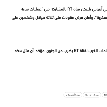
وفي وقت سابق هذا الشهر اتهم وزير الخارجية الأمريكي أنتوني بلينكن قناة RT بالمشاركة في “عمليات سرية
سكرية”، وأعلن فرض عقوبات على ثلاثة هياكل وشخصين على
ووصف المتحدث باسم الكرملين دميتري بيسكوف اتهامات الغرب لقناة RT بضرب من الجنون، مؤكدا أن مثل هذه
ماريا زاخاروفا
ميديا أنكيت24