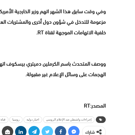
مزعومة للتدخل في شؤون دول أخرى والمشتريات الع
خلفية الاتهامات الموجهة لقناة RT.
الهجمات على وسائل الإعلام غير مقبولة.
المصدر:RT
إجراءات واشنطن ضد الإعلام الروسي
اخبار دولية
روسيا
قناة RT
شارك