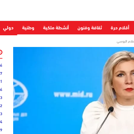
أقلام حرة
ثقافة وفنون
أنشطة ملكية
وطنية
دولي
علام الروسي
06
27
31
16
33
02
33
44
19