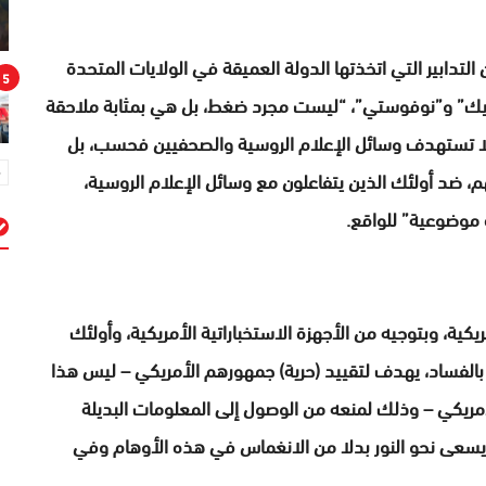
ي تصريحات خاصة لقناة RT الأربعاء إن التدابير التي اتخذتها الدولة العميقة في الولايات المتحدة
5
سية، وبينها RT ووكالتا “سبوتنيك” و”نوفوستي”، “ليست مجرد ضغط، بل هي بمثابة ملاحقة
 تستهدف وسائل الإعلام الروسية والصحفيين فحسب، بل
، ضد أولئك الذين يتفاعلون مع وسائل الإعلام الروسية،
 موضوعية” للواقع.
م
يكية، وبتوجيه من الأجهزة الاستخباراتية الأمريكية، وأولئك
يئة بالفساد، يهدف لتقييد (حرية) جمهورهم الأمريكي – ليس هذا
أمريكي – وذلك لمنعه من الوصول إلى المعلومات البديلة
 يسعى نحو النور بدلا من الانغماس في هذه الأوهام وفي