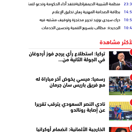
23:
منظمة الشبيبة الديمقراطيةتنتقد أداء الحكومة وتدعو لتمكين الشباب
14:
بطاقة الصحافة المهنية رهان تخليق الإعلام
10:
درك سيدي بوزيد تحرير محتجزة وتوقيف مشتبه فيه
10:
الجديدة: مطالب بتسريع التنمية وتحسين الخدمات
لأكثر مشاهدة
تركيا: استطلاع رأي يرجح فوز أردوغان
في الجولة الثانية من…
رسميا: ميسي يخوض آخر مباراة له
مع فريق باريس سان جرمان
نادي النصر السعودي يترقب تقريرا
عن إصابة رونالدو
الخارجية الألمانية: انضمام أوكرانيا