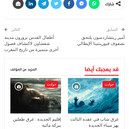
شارك
السابق
التالي
أمير ريتشاردسون يلتحق
أطفال القدس يزورون مدينة
بصفوف فيورينتينا الإيطالي
شفشاون لاكتشاف فصول
أخرى متميزة من تاريخ المغرب
قد يعجبك أيضا
المزيد عن المؤلف
حوادث
حوادث
غرق شاب في عقده الثالث
إقليم الجديدة : غرق طفلين
يهز ميناء الجديدة
ببركة مائية