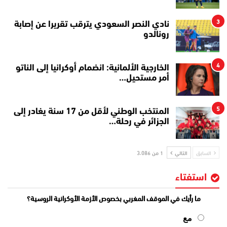
3
نادي النصر السعودي يترقب تقريرا عن إصابة
رونالدو
4
الخارجية الألمانية: انضمام أوكرانيا إلى الناتو
أمر مستحيل…
5
المنتخب الوطني لأقل من 17 سنة يغادر إلى
الجزائر في رحلة…
السابق
التالي
1 من 3٬086
استفتاء
ما رأيك في الموقف المغربي بخصوص الأزمة الأوكرانية الروسية؟
مع