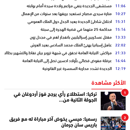
11:06
مستشفى الجديدة ينفي مزاعم ولادة سيدة أمام بوابته
10:27
منارة سيدي مصباح تستعيد بريقها بعد سنوات من الإهمال
15:31
احتلال شاطئ الجديدة يعيد الجدل حول الملك العمومي
15:16
محاكمة 25 متهما في قضية الهجرة إلى سبتة
13:33
مقتل عسكريين إسرائيليين بانفجار لغم في مجدل زون
22:02
عاهل إسبانيا يهنئ الملك محمد السادس بعيد العرش
21:33
مراكش: النيابة العامة تحقق في شبهة تزوير بيان نقاط والتشهير بطالب
16:44
عرقلة مفوض قضائي بأولاد احسين تصل إلى النيابة العامة
12:19
الجديدة تشدد محاربة السمسرة غير القانونية
الأكثر مشاهدة
1
تركيا: استطلاع رأي يرجح فوز أردوغان في
الجولة الثانية من…
2
رسميا: ميسي يخوض آخر مباراة له مع فريق
باريس سان جرمان