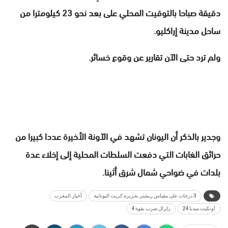
دقيقة صباحا بالتوقيت المحلي على بعد نحو 23 كيلومترا من
ساحل مدينة إراكليو.
ولم ترد حتى الآن تقارير عن وقوع خسائر.
وجدير بالذكر أن اليونان تشهد في الآونة الأخيرة عددا كبيرا من
حرائق الغابات التي دفعت السلطات المحلية إلى إخلاء عدة
بلدات في ضواحي شمال شرق أثينا.
3 درجات على مقياس ريشتر بجزيرة كريت اليونانية
أخبار المغرب
أونكيت ميديا 24
زلزال ضرب بقوة 4