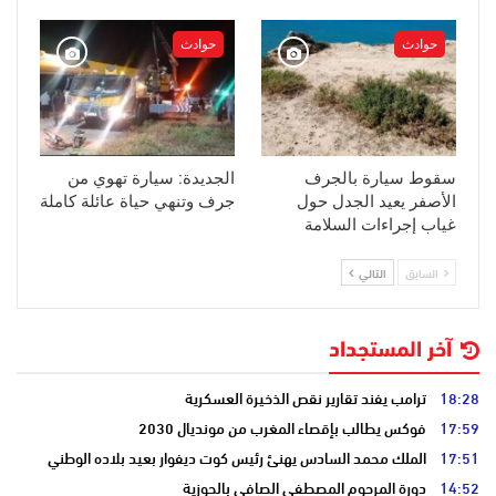
حوادث
حوادث
سقوط سيارة بالجرف
الجديدة: سيارة تهوي من
الأصفر يعيد الجدل حول
جرف وتنهي حياة عائلة كاملة
غياب إجراءات السلامة
السابق
التالي
آخر المستجداد
18:28
ترامب يفند تقارير نقص الذخيرة العسكرية
17:59
فوكس يطالب بإقصاء المغرب من مونديال 2030
17:51
الملك محمد السادس يهنئ رئيس كوت ديفوار بعيد بلاده الوطني
14:52
دورة المرحوم المصطفى الصافي بالحوزية