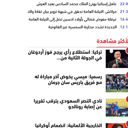
22:
عاهل إسبانيا يهنئ الملك محمد السادس بعيد العرش
21:
مراكش: النيابة العامة تحقق في شبهة تزوير بيان نقاط والتشهير بطالب
16:
عرقلة مفوض قضائي بأولاد احسين تصل إلى النيابة العامة
12:
الجديدة تشدد محاربة السمسرة غير القانونية
لأكثر مشاهدة
تركيا: استطلاع رأي يرجح فوز أردوغان
في الجولة الثانية من…
رسميا: ميسي يخوض آخر مباراة له
مع فريق باريس سان جرمان
نادي النصر السعودي يترقب تقريرا
عن إصابة رونالدو
الخارجية الألمانية: انضمام أوكرانيا