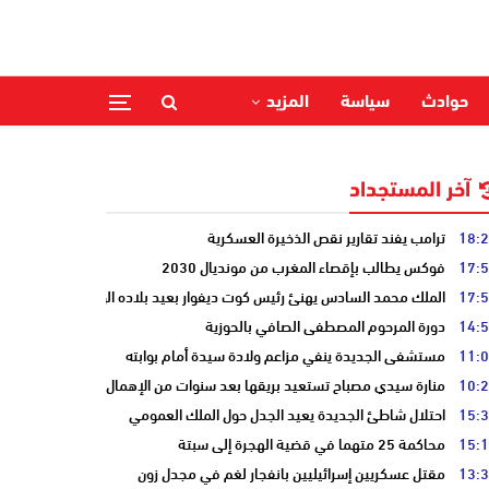
حوادث
سياسة
المزيد
آخر المستجداد
18:
ترامب يفند تقارير نقص الذخيرة العسكرية
17:
فوكس يطالب بإقصاء المغرب من مونديال 2030
17:
الملك محمد السادس يهنئ رئيس كوت ديفوار بعيد بلاده الوطني
14:
دورة المرحوم المصطفى الصافي بالحوزية
11:
مستشفى الجديدة ينفي مزاعم ولادة سيدة أمام بوابته
10:
منارة سيدي مصباح تستعيد بريقها بعد سنوات من الإهمال
15:
احتلال شاطئ الجديدة يعيد الجدل حول الملك العمومي
15:
محاكمة 25 متهما في قضية الهجرة إلى سبتة
13:
مقتل عسكريين إسرائيليين بانفجار لغم في مجدل زون