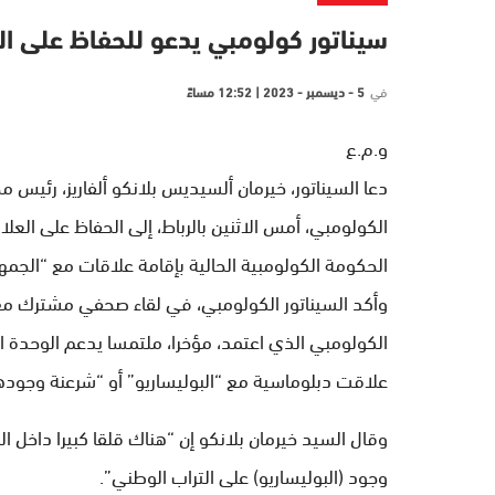
سيناتور كولومبي يدعو للحفاظ على الر
في
5 - ديسمبر - 2023 | 12:52 مساءً
و.م.ع
دعا السيناتور، خيرمان ألسيديس بلانكو ألفاريز، رئيس
الكولومبي، أمس الاثنين بالرباط، إلى الحفاظ على العلاق
الحكومة الكولومبية الحالية بإقامة علاقات مع “الجمه
وأكد السيناتور الكولومبي، في لقاء صحفي مشترك مع
الكولومبي الذي اعتمد، مؤخرا، ملتمسا يدعم الوحدة ا
علاقت دبلوماسية مع “البوليساريو” أو “شرعنة وجودها
وقال السيد خيرمان بلانكو إن “هناك قلقا كبيرا داخل ال
وجود (البوليساريو) على التراب الوطني”.