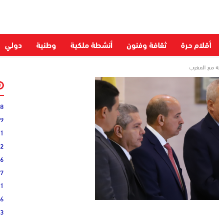
أقلام حرة
ثقافة وفنون
أنشطة ملكية
وطنية
دولي
ية مع المغرب
28
59
51
52
06
27
31
16
33