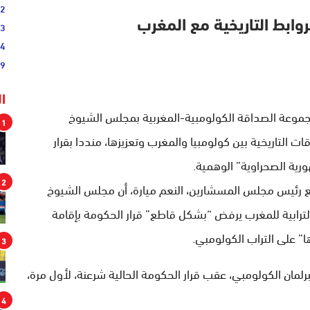
02
وابط التاريخية مع المغرب
33
44
19
ا
 مجموعة الصداقة الكولومبية-المغربية بمجلس الشيوخ
1
ات التاريخية بين كولومبيا والمغرب وتعزيزها، منددا بقرار
ورية الصحراوية” الوهمية.
2
 رئيس مجلس المسشارين، النعم ميارة، أن مجلس الشيوخ
لترابية للمغرب يرفض “بشكل قاطع” قرار الحكومة بإقامة
” على التراب الكولومبي.
3
برلمان الكولومبي، عقب قرار الحكومة الحالية شرعنة، لأول مرة،
4