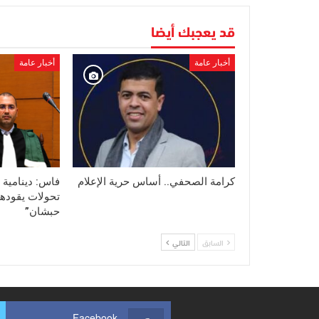
قد يعجبك أيضا
أخبار عامة
أخبار عامة
كرامة الصحفي.. أساس حرية الإعلام
فاس: دينامية 
تحولات يقودها
حبشان”
السابق
التالي
Facebook