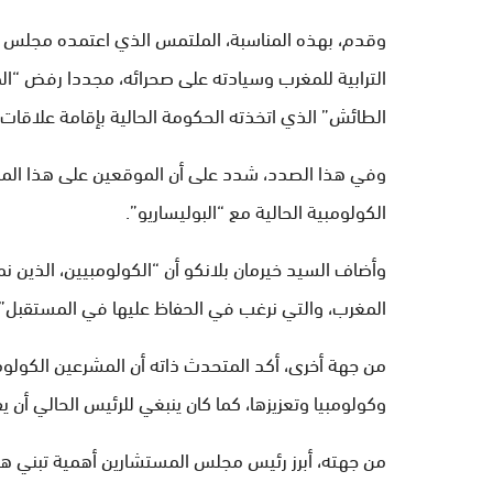
وقدم، بهذه المناسبة، الملتمس الذي اعتمده مجلس ا
الترابية للمغرب وسيادته على صحرائه، مجددا رفض “الم
الطائش” الذي اتخذته الحكومة الحالية بإقامة علاقات 
وفي هذا الصدد، شدد على أن الموقعين على هذا الم
الكولومبية الحالية مع “البوليساريو”.
وأضاف السيد خيرمان بلانكو أن “الكولومبيين، الذين 
المغرب، والتي نرغب في الحفاظ عليها في المستقبل”، مبر
من جهة أخرى، أكد المتحدث ذاته أن المشرعين الكولوم
وكولومبيا وتعزيزها، كما كان ينبغي للرئيس الحالي أن يف
من جهته، أبرز رئيس مجلس المستشارين أهمية تبني هذا ال