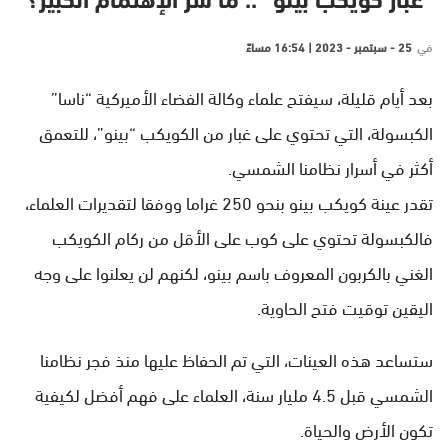
“غبار كويكب بينو” .. ما سر الإهتمام الكبير؟
في
25 - سبتمبر - 2023 | 16:54 مساءً
بعد أيام قليلة، سيفتح علماء وكالة الفضاء الأميركية “ناسا”
الكبسولة، التي تحتوي على غبار من الكويكب “بينو”، للتعمق
أكثر في أسرار نظامنا الشمسي.
تقدر عينة كويكب بينو بنحو 250 غراما ووفقا لتقديرات العلماء،
فالكبسولة تحتوي على كوب على الأقل من ركام الكويكب
الغني بالكربون المعروف باسم بينو، لكنهم لن يعلنوا على وجه
اليقين توقيت فتح الحاوية.
ستساعد هذه العينات، التي تم الحفاظ عليها منذ فجر نظامنا
الشمسي قبل 4.5 مليار سنة، العلماء على فهم أفضل لكيفية
تكون الأرض والحياة.