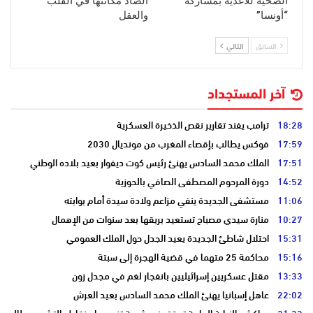
الصحية للأغذية بمشاركة
الضاد مكانتها في القلب
“أونسا”
والعقل
السابق
التالي
آخر المستجداد
18:28
ترامب يفند تقارير نقص الذخيرة العسكرية
17:59
فوكس يطالب بإقصاء المغرب من مونديال 2030
17:51
الملك محمد السادس يهنئ رئيس كوت ديفوار بعيد بلاده الوطني
14:52
دورة المرحوم المصطفى الصافي بالحوزية
11:06
مستشفى الجديدة ينفي مزاعم ولادة سيدة أمام بوابته
10:27
منارة سيدي مصباح تستعيد بريقها بعد سنوات من الإهمال
15:31
احتلال شاطئ الجديدة يعيد الجدل حول الملك العمومي
15:16
محاكمة 25 متهما في قضية الهجرة إلى سبتة
13:33
مقتل عسكريين إسرائيليين بانفجار لغم في مجدل زون
22:02
عاهل إسبانيا يهنئ الملك محمد السادس بعيد العرش