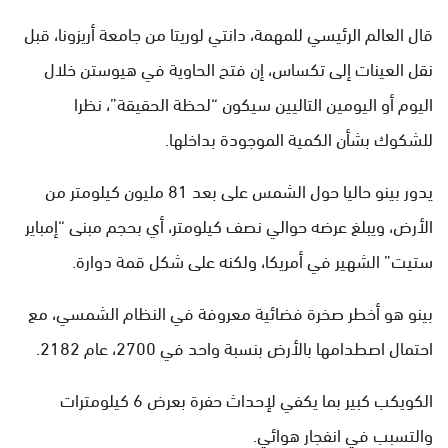
قال العالم الرئيسي للمهمة، دانتي لوريتا من جامعة أريزونا، قبل
نقل العينات إلى تكساس، إن فتح الحاوية في هيوستن خلال
اليوم أو اليومين التاليين سيكون “لحظة الحقيقة”، نظرا
للشكوك بشأن الكمية الموجودة بداخلها.
يدور بينو حاليا حول الشمس على بعد 81 مليون كيلومتر من
الأرض، ويبلغ عرضه حوالي نصف كيلومتر، أي بحجم مبنى “إمباير
ستيت” الشهير في أمريكا، ولكنه على شكل قمة دوارة.
بينو هو أخطر صخرة فضائية معروفة في النظام الشمسي، مع
احتمال اصطدامها بالأرض بنسبة واحد في 2700، عام 2182.
الكويكب كبير بما يكفي لإحداث حفرة بعرض 6 كيلومترات
والتسبب في انفجار هوائي.