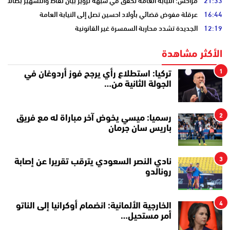
21:33
مراكش: النيابة العامة تحقق في شبهة تزوير بيان نقاط والتشهير بطالب
16:44
عرقلة مفوض قضائي بأولاد احسين تصل إلى النيابة العامة
12:19
الجديدة تشدد محاربة السمسرة غير القانونية
الأكثر مشاهدة
1
تركيا: استطلاع رأي يرجح فوز أردوغان في
الجولة الثانية من…
2
رسميا: ميسي يخوض آخر مباراة له مع فريق
باريس سان جرمان
3
نادي النصر السعودي يترقب تقريرا عن إصابة
رونالدو
4
الخارجية الألمانية: انضمام أوكرانيا إلى الناتو
أمر مستحيل…