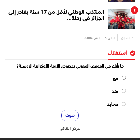
5
المنتخب الوطني لأقل من 17 سنة يغادر إلى
الجزائر في رحلة…
السابق
التالي
1 من 3٬086
استفتاء
ما رأيك في الموقف المغربي بخصوص الأزمة الأوكرانية الروسية؟
مع
ضد
محايد
عرض النتائج