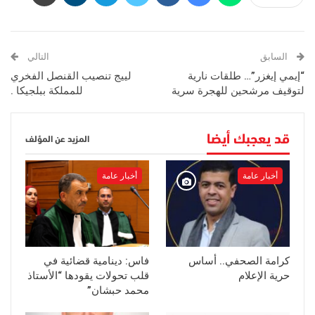
السابق
التالي
“إيمي إيغزر”… طلقات نارية
لييج تنصيب القنصل الفخري
لتوقيف مرشحين للهجرة سرية
للمملكة ببلجيكا .
قد يعجبك أيضا
المزيد عن المؤلف
أخبار عامة
أخبار عامة
كرامة الصحفي.. أساس
فاس: دينامية قضائية في
حرية الإعلام
قلب تحولات يقودها “الأستاذ
محمد حبشان”