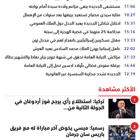
11:06
مستشفى الجديدة ينفي مزاعم ولادة سيدة أمام بوابته
10:27
منارة سيدي مصباح تستعيد بريقها بعد سنوات من الإهمال
15:31
احتلال شاطئ الجديدة يعيد الجدل حول الملك العمومي
15:16
محاكمة 25 متهما في قضية الهجرة إلى سبتة
13:33
مقتل عسكريين إسرائيليين بانفجار لغم في مجدل زون
22:02
عاهل إسبانيا يهنئ الملك محمد السادس بعيد العرش
21:33
مراكش: النيابة العامة تحقق في شبهة تزوير بيان نقاط والتشهير بطالب
16:44
عرقلة مفوض قضائي بأولاد احسين تصل إلى النيابة العامة
12:19
الجديدة تشدد محاربة السمسرة غير القانونية
الأكثر مشاهدة
1
تركيا: استطلاع رأي يرجح فوز أردوغان في
الجولة الثانية من…
2
رسميا: ميسي يخوض آخر مباراة له مع فريق
باريس سان جرمان