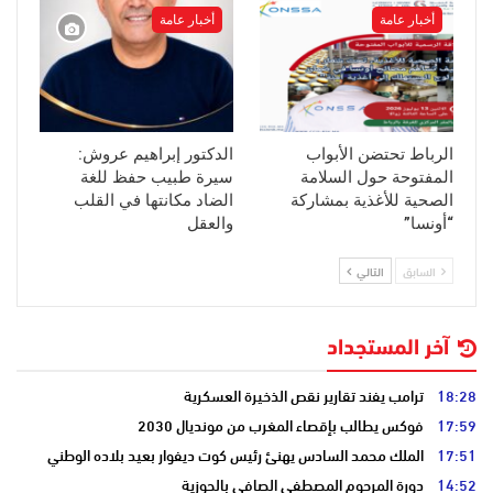
أخبار عامة
أخبار عامة
الرباط تحتضن الأبواب
الدكتور إبراهيم عروش:
المفتوحة حول السلامة
سيرة طبيب حفظ للغة
الصحية للأغذية بمشاركة
الضاد مكانتها في القلب
“أونسا”
والعقل
السابق
التالي
آخر المستجداد
18:28
ترامب يفند تقارير نقص الذخيرة العسكرية
17:59
فوكس يطالب بإقصاء المغرب من مونديال 2030
17:51
الملك محمد السادس يهنئ رئيس كوت ديفوار بعيد بلاده الوطني
14:52
دورة المرحوم المصطفى الصافي بالحوزية