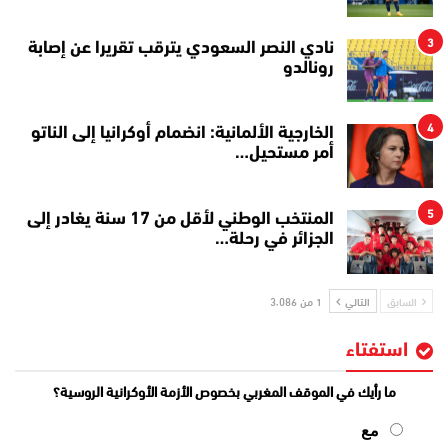
3
نادي النصر السعودي يترقب تقريرا عن إصابة
رونالدو
4
الخارجية الألمانية: انضمام أوكرانيا إلى الناتو
أمر مستحيل…
5
المنتخب الوطني لأقل من 17 سنة يغادر إلى
الجزائر في رحلة…
السابق
التالي
1 من 3٬086
استفتاء
ما رأيك في الموقف المغربي بخصوص الأزمة الأوكرانية الروسية؟
مع