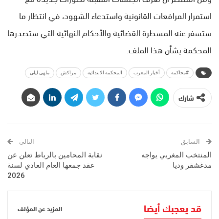
استمرار المرافعات القانونية واستدعاء الشهود، في انتظار ما
ستسفر عنه المسطرة القضائية والأحكام النهائية التي ستصدرها
المحكمة بشأن هذا الملف.
#محاكمة
أخبار المغرب
المحكمة الابتدائية
مراكش
ملهى ليلي
شارك
السابق
التالي
المنتخب المغربي يواجه
نقابة المحامين بالرباط تعلن عن
مدغشقر وديا
عقد جمعها العام العادي لسنة
2026
قد يعجبك أيضا
المزيد عن المؤلف