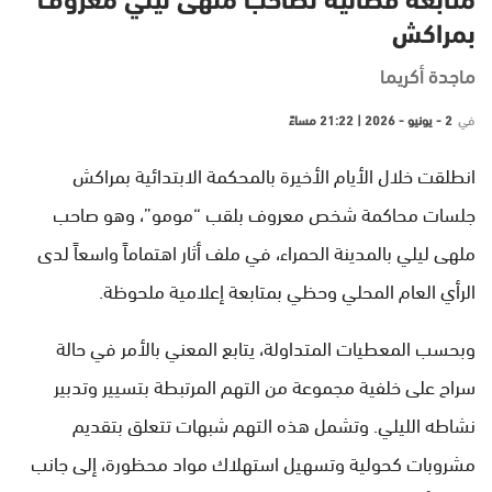
متابعة قضائية لصاحب ملهى ليلي معروف
بمراكش
ماجدة أكريما
في
2 - يونيو - 2026 | 21:22 مساءً
انطلقت خلال الأيام الأخيرة بالمحكمة الابتدائية بمراكش
جلسات محاكمة شخص معروف بلقب “مومو”، وهو صاحب
ملهى ليلي بالمدينة الحمراء، في ملف أثار اهتماماً واسعاً لدى
الرأي العام المحلي وحظي بمتابعة إعلامية ملحوظة.
وبحسب المعطيات المتداولة، يتابع المعني بالأمر في حالة
سراح على خلفية مجموعة من التهم المرتبطة بتسيير وتدبير
نشاطه الليلي. وتشمل هذه التهم شبهات تتعلق بتقديم
مشروبات كحولية وتسهيل استهلاك مواد محظورة، إلى جانب