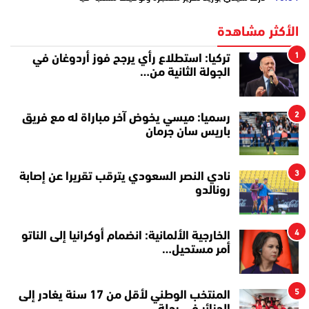
الأكثر مشاهدة
1
تركيا: استطلاع رأي يرجح فوز أردوغان في
الجولة الثانية من…
2
رسميا: ميسي يخوض آخر مباراة له مع فريق
باريس سان جرمان
3
نادي النصر السعودي يترقب تقريرا عن إصابة
رونالدو
4
الخارجية الألمانية: انضمام أوكرانيا إلى الناتو
أمر مستحيل…
5
المنتخب الوطني لأقل من 17 سنة يغادر إلى