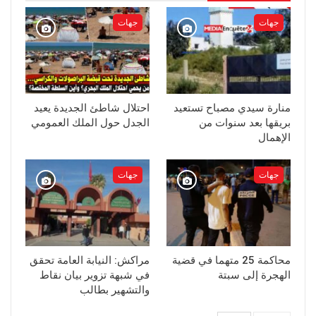
جهات
جهات
منارة سيدي مصباح تستعيد
احتلال شاطئ الجديدة يعيد
بريقها بعد سنوات من
الجدل حول الملك العمومي
الإهمال
جهات
جهات
محاكمة 25 متهما في قضية
مراكش: النيابة العامة تحقق
الهجرة إلى سبتة
في شبهة تزوير بيان نقاط
والتشهير بطالب