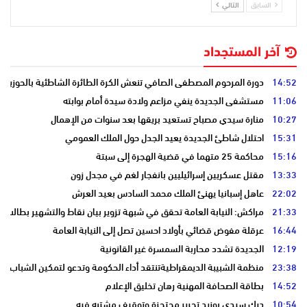
السابق
التالي
آخر المستجداد
14:52
دورة المرحوم المصطفى الصافي تنعش الكرة الطائرة الشاطئية بالحوزية
11:06
مستشفى الجديدة ينفي مزاعم ولادة سيدة أمام بوابته
10:27
منارة سيدي مصباح تستعيد بريقها بعد سنوات من الإهمال
15:31
احتلال شاطئ الجديدة يعيد الجدل حول الملك العمومي
15:16
محاكمة 25 متهما في قضية الهجرة إلى سبتة
13:33
مقتل عسكريين إسرائيليين بانفجار لغم في مجدل زون
22:02
عاهل إسبانيا يهنئ الملك محمد السادس بعيد العرش
21:33
مراكش: النيابة العامة تحقق في شبهة تزوير بيان نقاط والتشهير بطالب
16:44
عرقلة مفوض قضائي بأولاد احسين تصل إلى النيابة العامة
12:19
الجديدة تشدد محاربة السمسرة غير القانونية
23:38
منظمة الشبيبة الديمقراطيةتنتقد أداء الحكومة وتدعو لتمكين الشباب
14:52
بطاقة الصحافة المهنية رهان تخليق الإعلام
10:54
درك سيدي بوزيد تحرير محتجزة وتوقيف مشتبه فيه