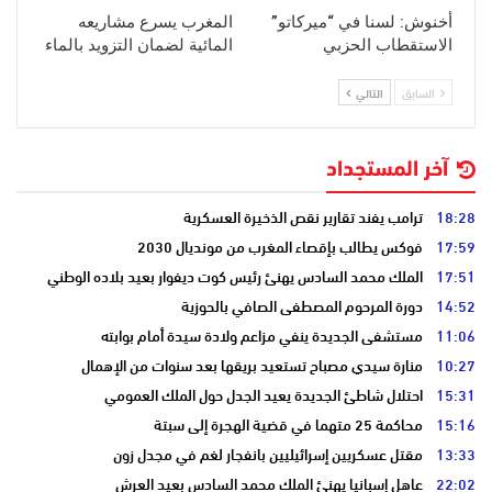
أخنوش: لسنا في “ميركاتو”
المغرب يسرع مشاريعه
الاستقطاب الحزبي
المائية لضمان التزويد بالماء
السابق
التالي
آخر المستجداد
18:28
ترامب يفند تقارير نقص الذخيرة العسكرية
17:59
فوكس يطالب بإقصاء المغرب من مونديال 2030
17:51
الملك محمد السادس يهنئ رئيس كوت ديفوار بعيد بلاده الوطني
14:52
دورة المرحوم المصطفى الصافي بالحوزية
11:06
مستشفى الجديدة ينفي مزاعم ولادة سيدة أمام بوابته
10:27
منارة سيدي مصباح تستعيد بريقها بعد سنوات من الإهمال
15:31
احتلال شاطئ الجديدة يعيد الجدل حول الملك العمومي
15:16
محاكمة 25 متهما في قضية الهجرة إلى سبتة
13:33
مقتل عسكريين إسرائيليين بانفجار لغم في مجدل زون
22:02
عاهل إسبانيا يهنئ الملك محمد السادس بعيد العرش