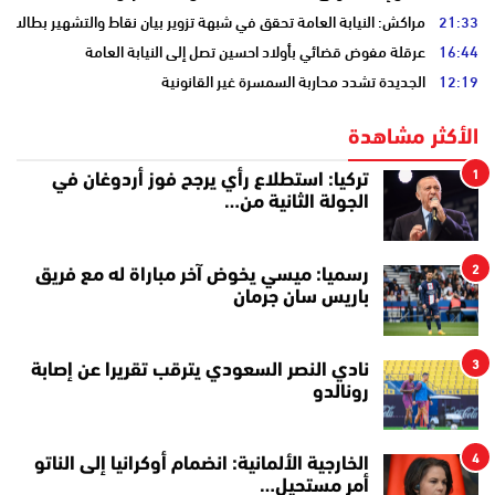
21:33
مراكش: النيابة العامة تحقق في شبهة تزوير بيان نقاط والتشهير بطالب
16:44
عرقلة مفوض قضائي بأولاد احسين تصل إلى النيابة العامة
12:19
الجديدة تشدد محاربة السمسرة غير القانونية
الأكثر مشاهدة
1
تركيا: استطلاع رأي يرجح فوز أردوغان في
الجولة الثانية من…
2
رسميا: ميسي يخوض آخر مباراة له مع فريق
باريس سان جرمان
3
نادي النصر السعودي يترقب تقريرا عن إصابة
رونالدو
4
الخارجية الألمانية: انضمام أوكرانيا إلى الناتو
أمر مستحيل…