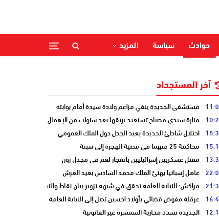
حوادث
سياسة
المزيد
آخر المستجداد
11:
مستشفى الجديدة ينفي مزاعم ولادة سيدة أمام بوابته
10:
منارة سيدي مصباح تستعيد بريقها بعد سنوات من الإهمال
15:
احتلال شاطئ الجديدة يعيد الجدل حول الملك العمومي
15:
محاكمة 25 متهما في قضية الهجرة إلى سبتة
13:
مقتل عسكريين إسرائيليين بانفجار لغم في مجدل زون
22:
عاهل إسبانيا يهنئ الملك محمد السادس بعيد العرش
21:
مراكش: النيابة العامة تحقق في شبهة تزوير بيان نقاط والتشهير بطالب
16:
عرقلة مفوض قضائي بأولاد احسين تصل إلى النيابة العامة
12:
الجديدة تشدد محاربة السمسرة غير القانونية