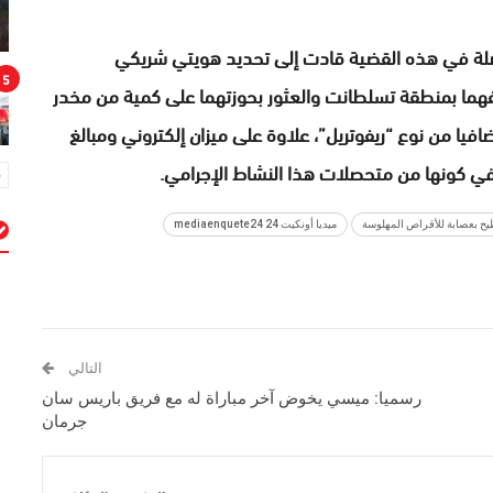
واصلة في هذه القضية قادت إلى تحديد هويتي شريكي
5
فهما بمنطقة تسلطانت والعثور بحوزتهما على كمية من مخدر
 و180 قرصا طبيا مخدرا إضافيا من نوع “ريفوتريل”، علاوة على ميزان إلكتروني ومبالغ
ه في كونها من متحصلات هذا النشاط الإجرامي.
ح بعصابة للأقراص المهلوسة
ميديا أونكيت 24 mediaenquete24
م
التالي
رسميا: ميسي يخوض آخر مباراة له مع فريق باريس سان
جرمان