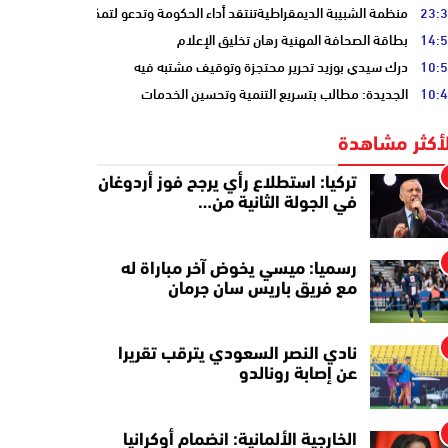
23:
منظمة الشبيبة الديمقراطيةتنتقد أداء الحكومة وتدعو لتمكين الشباب
14:
بطاقة الصحافة المهنية رهان تخليق الإعلام
10:
درك سيدي بوزيد تحرير محتجزة وتوقيف مشتبه فيه
10:
الجديدة: مطالب بتسريع التنمية وتحسين الخدمات
لأكثر مشاهدة
تركيا: استطلاع رأي يرجح فوز أردوغان
في الجولة الثانية من…
رسميا: ميسي يخوض آخر مباراة له
مع فريق باريس سان جرمان
نادي النصر السعودي يترقب تقريرا
عن إصابة رونالدو
الخارجية الألمانية: انضمام أوكرانيا