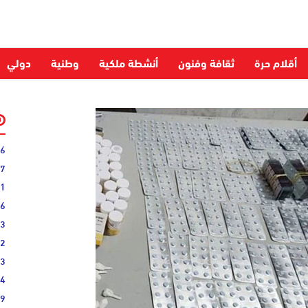
أقلام حرة
ثقافة وفنون
أنشطة ملكية
وطنية
دولي
06
27
31
16
33
02
33
44
19