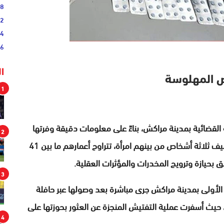
38
52
54
46
ا
ص المهلوسة
1
 القضائية بمدينة مراكش، بناءً على معلومات دقيقة وفرتها
2
مصالح المديرية العامة لمراقبة التراب الوطني، من توقيف ثلاثة أشخاص من بينهم امرأة، تتراوح أعمارهم ما بين 41
3
لأولى بمدينة مراكش جرى مباشرة بعد وصولها عبر حافلة
يث أسفرت عملية التفتيش المنجزة عن العثور بحوزتها على
4