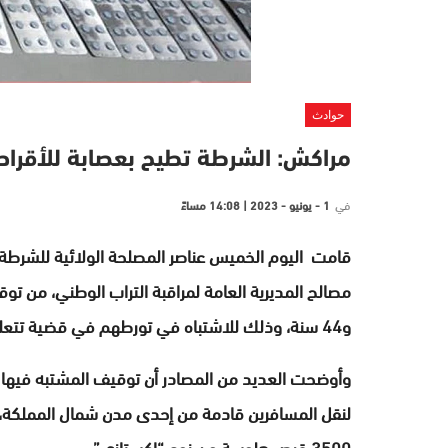
حوادث
مراكش: الشرطة تطيح بعصابة للأقرا
في
1 - يونيو - 2023 | 14:08 مساءً
قامت
اليوم الخميس
عناصر المصلحة الولائية للشرطة
و44 سنة، وذلك للاشتباه في تورطهم في قضية تتعلق بحيازة وترويج المخدرات والمؤثرات العقلية.
وأوضحت العديد من المصادر أن توقيف المشتبه فيها ا
لنقل المسافرين قادمة من إحدى مدن شمال المملكة، ح
3500 قرص هلوسة من نوع “إكستازي”.