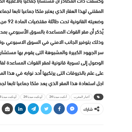
وكشفت ذات المصادر أن مستشارا جماعيا بالأغلبية الحا
المقتني لهذا العقار الذي يعتبر ملكا جماعيا تابعا ل
وضعيته القانونية تحت طائلة مقتضيات المادة 92 من القانون التنظيمي رقم 113/14 المتعلق بالجماعات الترابية.
يُذكر أن مقر القوات المساعدة بالسوق الأسبوعي بمدين
وذلك بتوفير الجانب الامني في السوق الاسبوعي ،وتس
سر الجهود الكبيرة والمشبوهة التى يقوم بها مستشار
الوصول إلى تسوية قانونية لمقر القوات المساعدة لف
على علم بالخروقات التى يرتكبها أحد نوابه في هذا 
اجل استعادة هذا المقر الذي يعد ملكا جماعيا تابعا لج
أخبار المغرب
أنكيت ميديا 24
أونكيت ميديا 24
أونكيت ميديا 2424
شارك