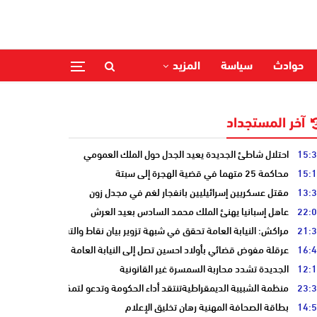
حوادث
سياسة
المزيد
آخر المستجداد
15:
احتلال شاطئ الجديدة يعيد الجدل حول الملك العمومي
15:
محاكمة 25 متهما في قضية الهجرة إلى سبتة
13:
مقتل عسكريين إسرائيليين بانفجار لغم في مجدل زون
22:
عاهل إسبانيا يهنئ الملك محمد السادس بعيد العرش
21:
مراكش: النيابة العامة تحقق في شبهة تزوير بيان نقاط والتشهير بطالب
16:
عرقلة مفوض قضائي بأولاد احسين تصل إلى النيابة العامة
12:
الجديدة تشدد محاربة السمسرة غير القانونية
23:
منظمة الشبيبة الديمقراطيةتنتقد أداء الحكومة وتدعو لتمكين الشباب
14:
بطاقة الصحافة المهنية رهان تخليق الإعلام