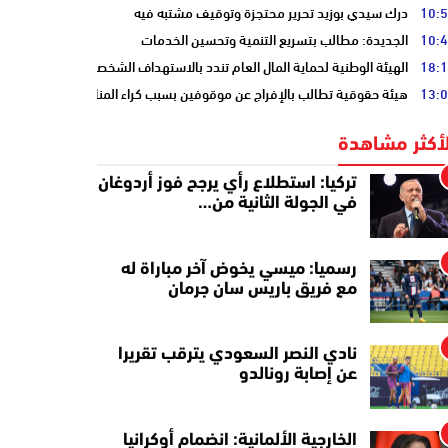
10:
درك سيدي بوزيد تحرير محتجزة وتوقيف مشتبه فيه
10:
الجديدة: مطالب بتسريع التنمية وتحسين الخدمات
18:
الهيئة الوطنية لحماية المال العام تندد بالاستهداف الشخصي
13:
هيئة حقوقية تطالب بالإفراج عن موقوفين بسبب كراء المنازل المفروشة
لأكثر مشاهدة
تركيا: استطلاع رأي يرجح فوز أردوغان
في الجولة الثانية من…
رسميا: ميسي يخوض آخر مباراة له
مع فريق باريس سان جرمان
نادي النصر السعودي يترقب تقريرا
عن إصابة رونالدو
الخارجية الألمانية: انضمام أوكرانيا