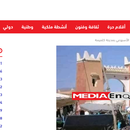
أقلام حرة
ثقافة وفنون
أنشطة ملكية
وطنية
دولي
الأسبوعي بمدينة كلميمة
31
16
33
02
33
44
19
38
52