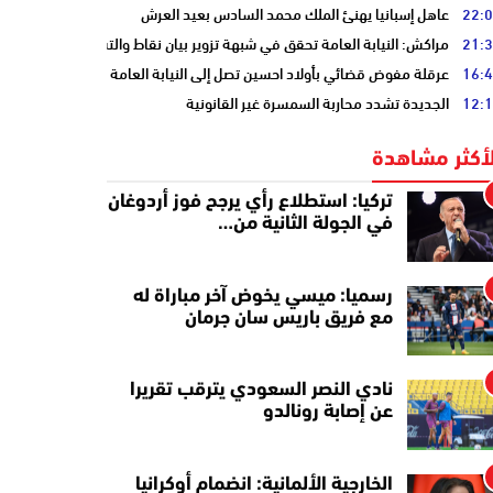
22:
عاهل إسبانيا يهنئ الملك محمد السادس بعيد العرش
21:
مراكش: النيابة العامة تحقق في شبهة تزوير بيان نقاط والتشهير بطالب
16:
عرقلة مفوض قضائي بأولاد احسين تصل إلى النيابة العامة
12:
الجديدة تشدد محاربة السمسرة غير القانونية
لأكثر مشاهدة
تركيا: استطلاع رأي يرجح فوز أردوغان
في الجولة الثانية من…
رسميا: ميسي يخوض آخر مباراة له
مع فريق باريس سان جرمان
نادي النصر السعودي يترقب تقريرا
عن إصابة رونالدو
الخارجية الألمانية: انضمام أوكرانيا