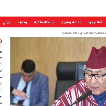
أقلام حرة
ثقافة وفنون
أنشطة ملكية
وطنية
دولي
الميامين المتوجهين إلى الديار المقدسة
28
59
51
52
06
27
31
16
33