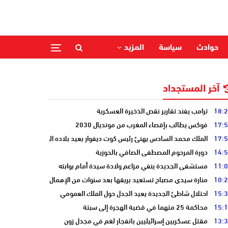
حوادث
سياسة
المزيد
آخر المستجداد
18:
ترامب يفند تقارير نقص الذخيرة العسكرية
17:
فوكس يطالب بإقصاء المغرب من مونديال 2030
17:
الملك محمد السادس يهنئ رئيس كوت ديفوار بعيد بلاده الوطني
14:
دورة المرحوم المصطفى الصافي بالحوزية
11:
مستشفى الجديدة ينفي مزاعم ولادة سيدة أمام بوابته
10:
منارة سيدي مصباح تستعيد بريقها بعد سنوات من الإهمال
15:
احتلال شاطئ الجديدة يعيد الجدل حول الملك العمومي
15:
محاكمة 25 متهما في قضية الهجرة إلى سبتة
13:
مقتل عسكريين إسرائيليين بانفجار لغم في مجدل زون