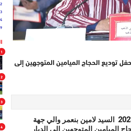
02
33
44
19
ا
1
فل توديع الحجاج الميامين المتوجهين إلى
2
3
حضر صباح اليوم الأربعاء 07 يونيو 2023 السيد لامين بنعمر والي جهة
4
ج الميامين المتوجهين إلى الديار