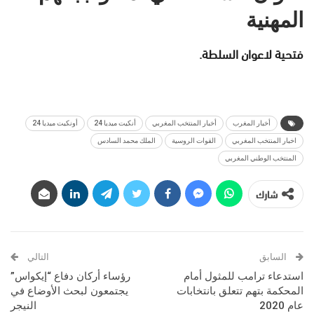
المهنية
فتحية لاعوان السلطة.
أخبار المغرب
أخبار المنتخب المغربي
أنكيت ميديا 24
أونكيت ميديا 24
اخبار المنتخب المغربي
القوات الروسية
الملك محمد السادس
المنتخب الوطني المغربي
شارك
السابق
التالي
استدعاء ترامب للمثول أمام
رؤساء أركان دفاع “إيكواس”
المحكمة بتهم تتعلق بانتخابات
يجتمعون لبحث الأوضاع في
عام 2020
النيجر