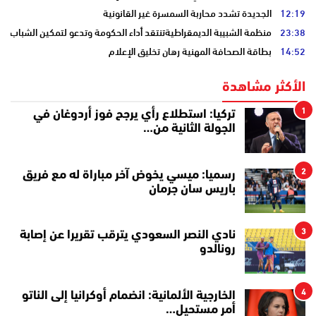
12:19
الجديدة تشدد محاربة السمسرة غير القانونية
23:38
منظمة الشبيبة الديمقراطيةتنتقد أداء الحكومة وتدعو لتمكين الشباب
14:52
بطاقة الصحافة المهنية رهان تخليق الإعلام
الأكثر مشاهدة
1
تركيا: استطلاع رأي يرجح فوز أردوغان في
الجولة الثانية من…
2
رسميا: ميسي يخوض آخر مباراة له مع فريق
باريس سان جرمان
3
نادي النصر السعودي يترقب تقريرا عن إصابة
رونالدو
4
الخارجية الألمانية: انضمام أوكرانيا إلى الناتو
أمر مستحيل…