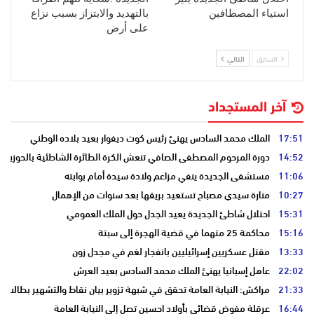
استياء المصطافين
بالتهديد والابتزاز بسبب نزاع
على أرض
السابق
التالي
آخر المستجداد
17:51
الملك محمد السادس يهنئ رئيس كوت ديفوار بعيد بلاده الوطني
14:52
دورة المرحوم المصطفى الصافي تنعش الكرة الطائرة الشاطئية بالحوزية
11:06
مستشفى الجديدة ينفي مزاعم ولادة سيدة أمام بوابته
10:27
منارة سيدي مصباح تستعيد بريقها بعد سنوات من الإهمال
15:31
احتلال شاطئ الجديدة يعيد الجدل حول الملك العمومي
15:16
محاكمة 25 متهما في قضية الهجرة إلى سبتة
13:33
مقتل عسكريين إسرائيليين بانفجار لغم في مجدل زون
22:02
عاهل إسبانيا يهنئ الملك محمد السادس بعيد العرش
21:33
مراكش: النيابة العامة تحقق في شبهة تزوير بيان نقاط والتشهير بطالب
16:44
عرقلة مفوض قضائي بأولاد احسين تصل إلى النيابة العامة