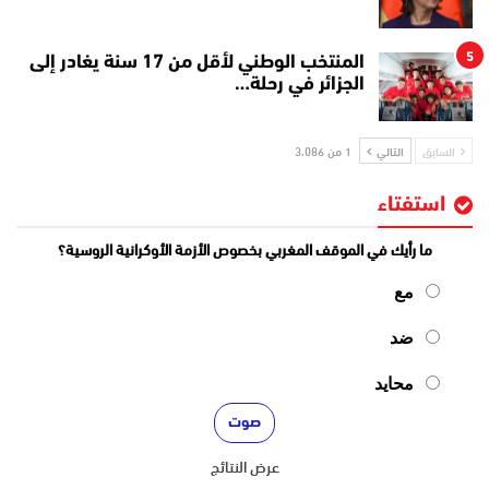
5
المنتخب الوطني لأقل من 17 سنة يغادر إلى
الجزائر في رحلة…
السابق
التالي
1 من 3٬086
استفتاء
ما رأيك في الموقف المغربي بخصوص الأزمة الأوكرانية الروسية؟
مع
ضد
محايد
عرض النتائج