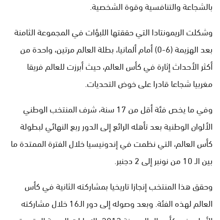
بالشجاعة والتنافسية وقوة الشخصية.
وشكلت الريمونتادا التي حققتها اللبؤات في المجموعة الثامنة
بعد الهزيمة (6-0) أمام ألمانيا، بطلة العالم مرتين، واحدة من
أكثر الأحداث إثارة في كأس العالم، حيث أبرزت للعالم فريقا
مغربيا شجاعا قادرا على خوض التحديات.
وفي ما يخص فئة أقل من 17 سنة، شرف المنتخب الوطني
الألوان الوطنية بعد تأهله الرائع إلى الدور ربع النهائي لبطولة
كأس العالم، التي نظمت في إندونيسيا خلال الفترة الممتدة ما
بين الـ 10 من نونبر إلى 2 دجنبر.
وحقق هذا المنتخب إنجازا تاريخيا بمشاركته الثانية في كأس
العالم لهذه الفئة. وبعد وصوله إلى دور الـ16 خلال مشاركته
الأولى في كأس العالم سنة 2013 بالإمارات العربية المتحدة،