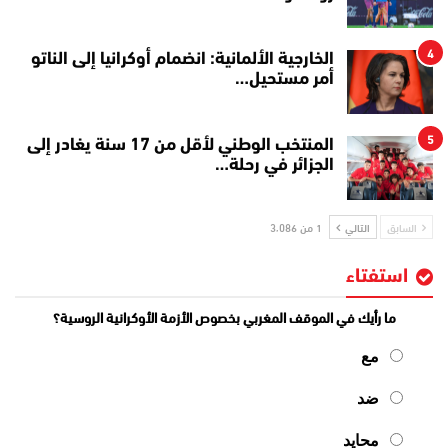
4
الخارجية الألمانية: انضمام أوكرانيا إلى الناتو
أمر مستحيل…
5
المنتخب الوطني لأقل من 17 سنة يغادر إلى
الجزائر في رحلة…
السابق
التالي
1 من 3٬086
استفتاء
ما رأيك في الموقف المغربي بخصوص الأزمة الأوكرانية الروسية؟
مع
ضد
محايد