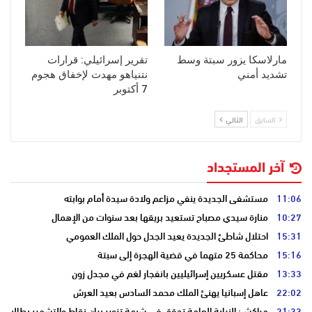
مارلاسكا يزور سبتة وسط
تقرير إسرائيلي: قرارات
تشديد أمني
نتنياهو مهدت لإخفاق هجوم
7 أكتوبر
السابق
التالي
آخر المستجداد
11:06
مستشفى الجديدة ينفي مزاعم ولادة سيدة أمام بوابته
10:27
منارة سيدي مصباح تستعيد بريقها بعد سنوات من الإهمال
15:31
احتلال شاطئ الجديدة يعيد الجدل حول الملك العمومي
15:16
محاكمة 25 متهما في قضية الهجرة إلى سبتة
13:33
مقتل عسكريين إسرائيليين بانفجار لغم في مجدل زون
22:02
عاهل إسبانيا يهنئ الملك محمد السادس بعيد العرش
21:33
مراكش: النيابة العامة تحقق في شبهة تزوير بيان نقاط والتشهير بطالب