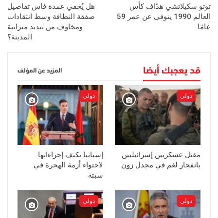
توتو سكيلاتشي هدّاف كأس
هل يُخفي عمدة فاس تفاصيل
العالم 1990 يتوفى عن عمر 59
صفقة النظافة وسط انتقادات
عامًا
ومخاوف من تبديد ميزانية
المدينة؟
قد يعجبك أيضا
المزيد عن المؤلف
دولي
دولي
مقتل عسكريين إسرائيليين
إسبانيا تكثف إجراءاتها
بانفجار لغم في مجدل زون
لاحتواء أزمة الهجرة في
سبتة
دولي
دولي