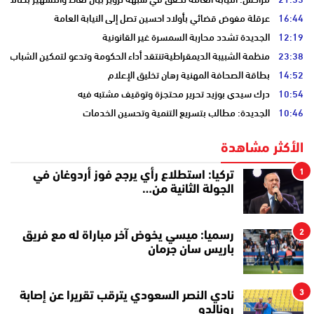
16:44
عرقلة مفوض قضائي بأولاد احسين تصل إلى النيابة العامة
12:19
الجديدة تشدد محاربة السمسرة غير القانونية
23:38
منظمة الشبيبة الديمقراطيةتنتقد أداء الحكومة وتدعو لتمكين الشباب
14:52
بطاقة الصحافة المهنية رهان تخليق الإعلام
10:54
درك سيدي بوزيد تحرير محتجزة وتوقيف مشتبه فيه
10:46
الجديدة: مطالب بتسريع التنمية وتحسين الخدمات
الأكثر مشاهدة
1
تركيا: استطلاع رأي يرجح فوز أردوغان في
الجولة الثانية من…
2
رسميا: ميسي يخوض آخر مباراة له مع فريق
باريس سان جرمان
3
نادي النصر السعودي يترقب تقريرا عن إصابة
رونالدو