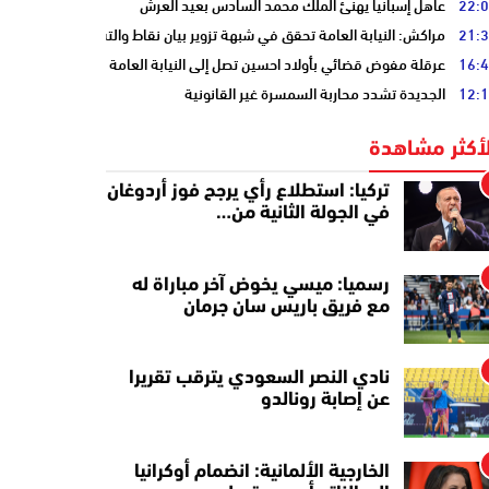
22:
عاهل إسبانيا يهنئ الملك محمد السادس بعيد العرش
21:
مراكش: النيابة العامة تحقق في شبهة تزوير بيان نقاط والتشهير بطالب
16:
عرقلة مفوض قضائي بأولاد احسين تصل إلى النيابة العامة
12:
الجديدة تشدد محاربة السمسرة غير القانونية
لأكثر مشاهدة
تركيا: استطلاع رأي يرجح فوز أردوغان
في الجولة الثانية من…
رسميا: ميسي يخوض آخر مباراة له
مع فريق باريس سان جرمان
نادي النصر السعودي يترقب تقريرا
عن إصابة رونالدو
الخارجية الألمانية: انضمام أوكرانيا