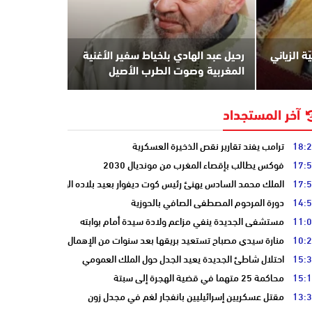
ة الزياني
رحيل عبد الهادي بلخياط سفير الأغنية
المغربية وصوت الطرب الأصيل
آخر المستجداد
18:
ترامب يفند تقارير نقص الذخيرة العسكرية
17:
فوكس يطالب بإقصاء المغرب من مونديال 2030
17:
الملك محمد السادس يهنئ رئيس كوت ديفوار بعيد بلاده الوطني
14:
دورة المرحوم المصطفى الصافي بالحوزية
11:
مستشفى الجديدة ينفي مزاعم ولادة سيدة أمام بوابته
10:
منارة سيدي مصباح تستعيد بريقها بعد سنوات من الإهمال
15:
احتلال شاطئ الجديدة يعيد الجدل حول الملك العمومي
15:
محاكمة 25 متهما في قضية الهجرة إلى سبتة
13:
مقتل عسكريين إسرائيليين بانفجار لغم في مجدل زون