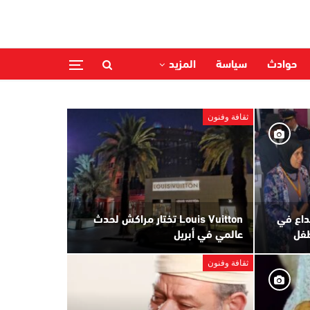
حوادث
سياسة
المزيد
ثقافة وفنون
بداع في
Louis Vuitton تختار مراكش لحدث
طفل
عالمي في أبريل
ثقافة وفنون