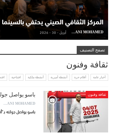
المركز الثقافي الصيني يحتفي بالسينما 
أبريل - 30 - 2026
AYDANI MOHAMED
تصفح التصنيف
ثقافة وفنون
أخبار عامة
أقلام حرة
أنشطة أميرية
أنشطة ملكية
افتتاحية
اقتص
باسو يواصل جولت
ثقافة وفنون
AYDANI MOHAMED
باسو يواصل جولته بـ"أ