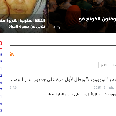
وفنون الكونغ فو
الفنانة المغربية القديرة صفيّ
0
تترجل عن صهوة الحياة
28
59
اد
التاريخ
51
52
ه بـ”أتوووووت” ويطل لأول مرة على جمهور الدار البيضاء
06
يوليو - 3 - 2025
0
27
توووووت" ويطل لأول مرة على جمهور الدار البيضاء
31
16
33